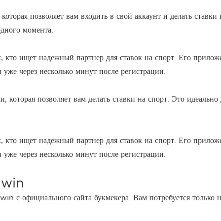
оторая позволяет вам входить в свой аккаунт и делать ставки н
одного момента.
х, кто ищет надежный партнер для ставок на спорт. Его прилож
и уже через несколько минут после регистрации.
, которая позволяет вам делать ставки на спорт. Это идеально 
х, кто ищет надежный партнер для ставок на спорт. Его прилож
и уже через несколько минут после регистрации.
1win
win с официального сайта букмекера. Вам потребуется только н