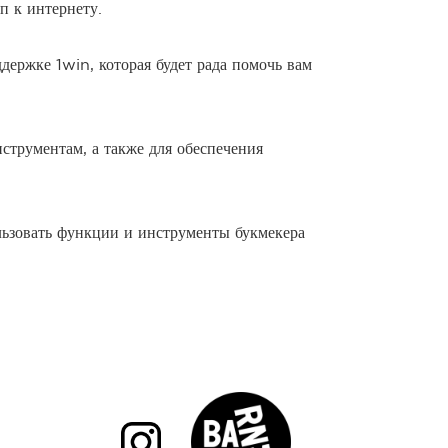
п к интернету.
держке 1win, которая будет рада помочь вам
струментам, а также для обеспечения
льзовать функции и инструменты букмекера