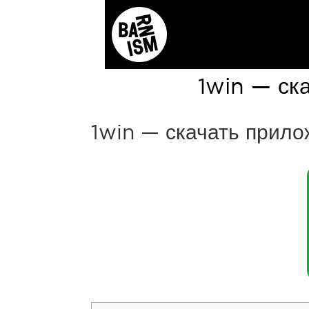
Skip
to
main
content
1win — ск
1win — скачать прило