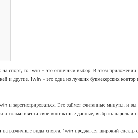
 на спорт, то 1win – это отличный выбор. В этом приложении 
ккей и другие. 1win – это одна из лучших букмекерских контор
in и зарегистрироваться. Это займет считанные минуты, и вы 
жно только ввести свои контактные данные, выбрать пароль и 
 на различные виды спорта. 1win предлагает широкий спектр ст