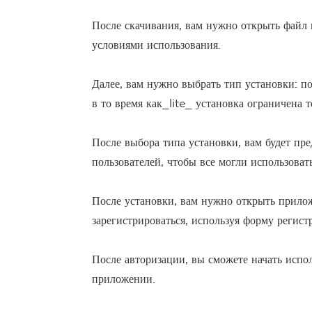
После скачивания, вам нужно открыть файл и
условиями использования.
Далее, вам нужно выбрать тип установки: п
в то время как_lite_ установка ограничена
После выбора типа установки, вам будет пр
пользователей, чтобы все могли использоват
После установки, вам нужно открыть прилож
зарегистрироваться, используя форму регис
После авторизации, вы сможете начать испо
приложении.