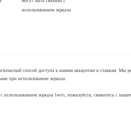
а
могут быть связаны с
использованием зеркала.
 безопасный способ доступа к вашим аккаунтам и ставкам. Мы р
ыми при использовании зеркала.
с использованием зеркала 1win, пожалуйста, свяжитесь с наши