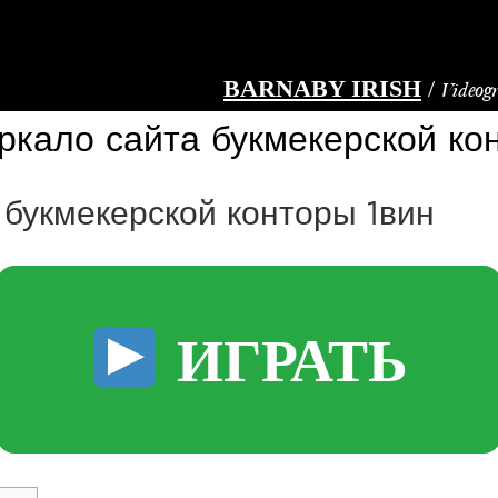
BARNABY IRISH
/
Videog
ркало сайта букмекерской ко
 букмекерской конторы 1вин
ИГРАТЬ