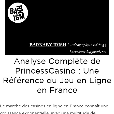
Skip
to
main
content
BARNABY IRISH
/
Videography & Editing |
barnabyirish@gmail.com
Analyse Complète de
PrincessCasino : Une
Référence du Jeu en Ligne
en France
Le marché des casinos en ligne en France connaît une
croissance exponentielle, avec une multitude de