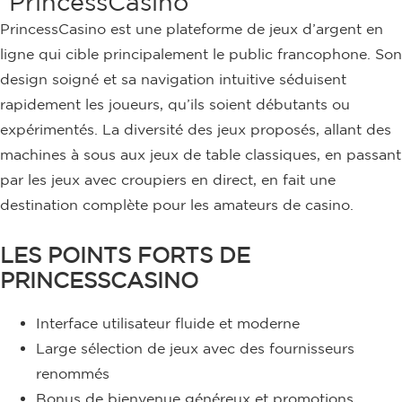
PrincessCasino
PrincessCasino est une plateforme de jeux d’argent en
ligne qui cible principalement le public francophone. Son
design soigné et sa navigation intuitive séduisent
rapidement les joueurs, qu’ils soient débutants ou
expérimentés. La diversité des jeux proposés, allant des
machines à sous aux jeux de table classiques, en passant
par les jeux avec croupiers en direct, en fait une
destination complète pour les amateurs de casino.
LES POINTS FORTS DE
PRINCESSCASINO
Interface utilisateur fluide et moderne
Large sélection de jeux avec des fournisseurs
renommés
Bonus de bienvenue généreux et promotions