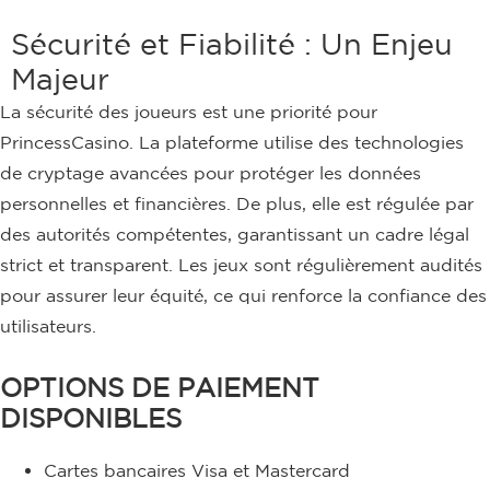
Sécurité et Fiabilité : Un Enjeu
Majeur
La sécurité des joueurs est une priorité pour
PrincessCasino. La plateforme utilise des technologies
de cryptage avancées pour protéger les données
personnelles et financières. De plus, elle est régulée par
des autorités compétentes, garantissant un cadre légal
strict et transparent. Les jeux sont régulièrement audités
pour assurer leur équité, ce qui renforce la confiance des
utilisateurs.
OPTIONS DE PAIEMENT
DISPONIBLES
Cartes bancaires Visa et Mastercard