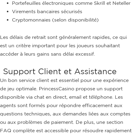
Portefeuilles électroniques comme Skrill et Neteller
Virements bancaires sécurisés
Cryptomonnaies (selon disponibilité)
Les délais de retrait sont généralement rapides, ce qui
est un critère important pour les joueurs souhaitant
accéder à leurs gains sans délai excessif.
Support Client et Assistance
Un bon service client est essentiel pour une expérience
de jeu optimale. PrincessCasino propose un support
disponible via chat en direct, email et téléphone. Les
agents sont formés pour répondre efficacement aux
questions techniques, aux demandes liées aux comptes
ou aux problèmes de paiement. De plus, une section
FAQ complète est accessible pour résoudre rapidement