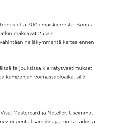
tusbonus että 300 ilmaiskierrosta. Bonus
matkin maksavat 25 %:n
a vähintään neljäkymmentä kertaa ennen
äissä tarjouksissa kierrätysvaatimukset
taa kampanjan voimassaoloaika, sillä
, Visa, Mastercard ja Neteller. Useimmat
riez ei peritä lisämaksuja, mutta tarkista