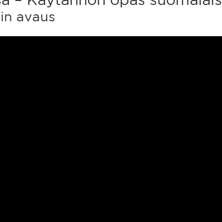
lin avaus