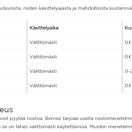
avoista, niiden käsittelyajasta ja mahdollisista kustannuk
Käsittelyaika
Ku
Välittömästi
0 €
Välittömästi
0 €
Välittömästi
0–2
Välittömästi
0 €
peus
 voit pyytää nostoa. Berriez tarjoaa useita nostomenetelm
 on lähes välittömästi käytettävissä. Muiden menetelmien