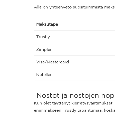
Alla on yhteenveto suosituimmista maksut
Maksutapa
Trustly
Zimpler
Visa/Mastercard
Neteller
Nostot ja nostojen no
Kun olet täyttänyt kierrätysvaatimukset,
enimmäkseen Trustly‑tapahtumaa, koska se