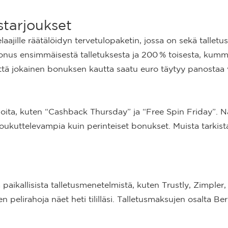
starjoukset
pelaajille räätälöidyn tervetulopaketin, jossa on sekä talle
bonus ensimmäisestä talletuksesta ja 200 % toisesta, kum
että jokainen bonuksen kautta saatu euro täytyy panosta
njoita, kuten “Cashback Thursday” ja “Free Spin Friday”. N
 houkuttelevampia kuin perinteiset bonukset. Muista tarkis
a paikallisista talletusmenetelmistä, kuten Trustly, Zimpler
n pelirahoja näet heti tililläsi. Talletusmaksujen osalta Ber