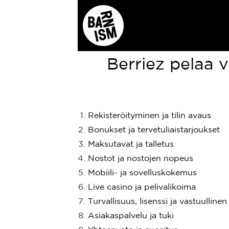
Skip
to
main
content
Berriez pelaa 
Rekisteröityminen ja tilin avaus
Bonukset ja tervetuliaistarjoukset
Maksutavat ja talletus
Nostot ja nostojen nopeus
Mobiili- ja sovelluskokemus
Live casino ja pelivalikoima
Turvallisuus, lisenssi ja vastuullin
Asiakaspalvelu ja tuki