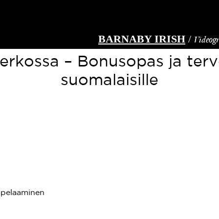
BARNABY IRISH
/
Videog
verkossa – Bonusopas ja terv
suomalaisille
en pelaaminen