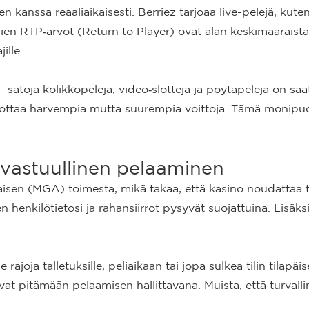
en kanssa reaaliaikaisesti. Berriez tarjoaa live-pelejä, kute
elien RTP‑arvot (Return to Player) ovat alan keskimääräist
ille.
 – satoja kolikkopelejä, video‑slotteja ja pöytäpelejä on saa
t odottaa harvempia mutta suurempia voittoja. Tämä monipuo
ja vastuullinen pelaaminen
aisen (MGA) toimesta, mikä takaa, että kasino noudattaa t
en henkilötietosi ja rahansiirrot pysyvät suojattuina. Lisäk
e rajoja talletuksille, peliaikaan tai jopa sulkea tilin tilap
ttavat pitämään pelaamisen hallittavana. Muista, että turval