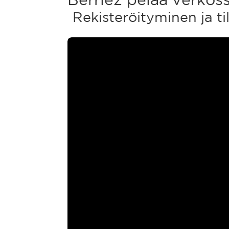
Rekisteröityminen ja ti