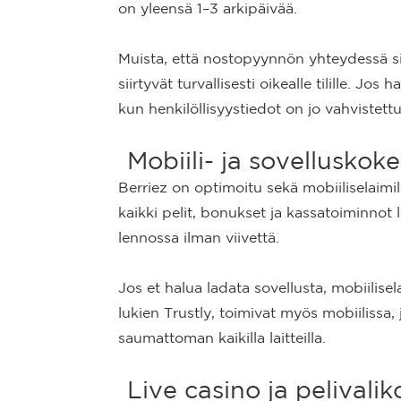
on yleensä 1–3 arkipäivää.
Muista, että nostopyynnön yhteydessä sin
siirtyvät turvallisesti oikealle tilille. J
kun henkilöllisyystiedot on jo vahvistettu
Mobiili- ja sovellusko
Berriez on optimoitu sekä mobiiliselaimil
kaikki pelit, bonukset ja kassatoiminnot 
lennossa ilman viivettä.
Jos et halua ladata sovellusta, mobiilise
lukien Trustly, toimivat myös mobiilissa,
saumattoman kaikilla laitteilla.
Live casino ja pelivali