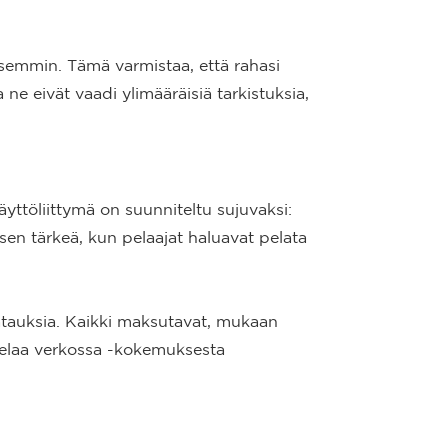
isemmin. Tämä varmistaa, että rahasi
a ne eivät vaadi ylimääräisiä tarkistuksia,
äyttöliittymä on suunniteltu sujuvaksi:
isen tärkeä, kun pelaajat haluavat pelata
 latauksia. Kaikki maksutavat, mukaan
z pelaa verkossa -kokemuksesta