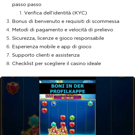
passo passo
Verifica dell’identità (KYC)
Bonus di benvenuto e requisiti di scommessa
Metodi di pagamento e velocità di prelievo
Sicurezza, licenze e gioco responsabile
Esperienza mobile e app di gioco
Supporto clienti e assistenza
Checklist per scegliere il casino ideale