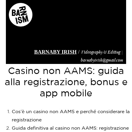
Skip
to
main
content
BARNABY IRISH
/
Videography & Editing |
barnabyirish@gmail.com
Casino non AAMS: guida
alla registrazione, bonus e
app mobile
Cos’è un casino non AAMS e perché considerare la
registrazione
Guida definitiva al casino non AAMS: registrazione