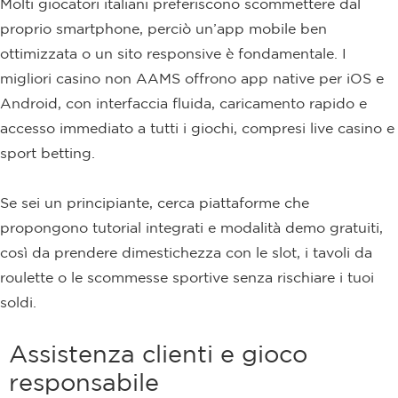
Molti giocatori italiani preferiscono scommettere dal
proprio smartphone, perciò un’app mobile ben
ottimizzata o un sito responsive è fondamentale. I
migliori casino non AAMS offrono app native per iOS e
Android, con interfaccia fluida, caricamento rapido e
accesso immediato a tutti i giochi, compresi live casino e
sport betting.
Se sei un principiante, cerca piattaforme che
propongono tutorial integrati e modalità demo gratuiti,
così da prendere dimestichezza con le slot, i tavoli da
roulette o le scommesse sportive senza rischiare i tuoi
soldi.
Assistenza clienti e gioco
responsabile