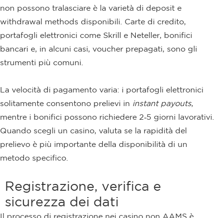
non possono tralasciare è la varietà di deposit e
withdrawal methods disponibili. Carte di credito,
portafogli elettronici come Skrill e Neteller, bonifici
bancari e, in alcuni casi, voucher prepagati, sono gli
strumenti più comuni.
La velocità di pagamento varia: i portafogli elettronici
solitamente consentono prelievi in
instant payouts
,
mentre i bonifici possono richiedere 2‑5 giorni lavorativi.
Quando scegli un casino, valuta se la rapidità del
prelievo è più importante della disponibilità di un
metodo specifico.
Registrazione, verifica e
sicurezza dei dati
Il processo di registrazione nei casino non AAMS è