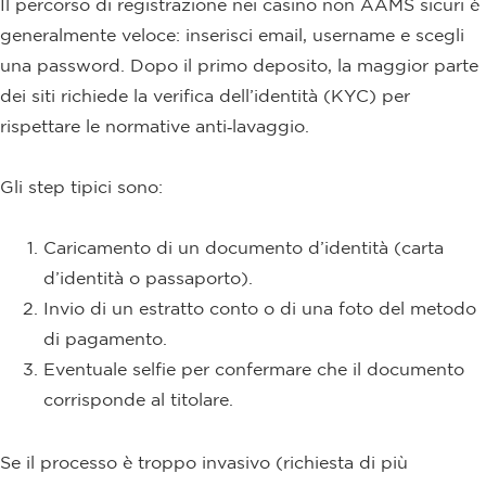
Il percorso di registrazione nei casino non AAMS sicuri è
generalmente veloce: inserisci email, username e scegli
una password. Dopo il primo deposito, la maggior parte
dei siti richiede la verifica dell’identità (KYC) per
rispettare le normative anti‑lavaggio.
Gli step tipici sono:
Caricamento di un documento d’identità (carta
d’identità o passaporto).
Invio di un estratto conto o di una foto del metodo
di pagamento.
Eventuale selfie per confermare che il documento
corrisponde al titolare.
Se il processo è troppo invasivo (richiesta di più