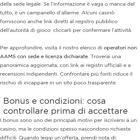
della sede legale. Se l’informazione è vaga o manca del
tutto, è un campanello d’allarme. Alcuni casinò
forniscono anche link diretti al registro pubblico
dell’autorità di gioco: cliccarli per confermare l’attività.
Per approfondire, visita il nostro elenco di
operatori non
AAMS con sede e licenza dichiarate
. Troverai una
panoramica aggiornata, con link ai registri ufficiali e a
recensioni indipendenti. Confrontare più fonti riduce il
rischio di incappare in un sito poco trasparente.
Bonus e condizioni: cosa
controllare prima di accettare
I bonus sono uno dei principali motivi per iscriversi a un
casino, ma le condizioni spesso nascondono richieste
difficili. Quando leggi un’offerta, prendi nota di: