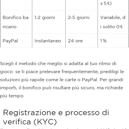
x 5 €)
Bonifico ba
1‑2 giorni
2‑5 giorni
Variabile, d
ncario
i solito 0 €
PayPal
Instantaneo
24 ore
1 %
Scegli il metodo che meglio si adatta al tuo ritmo di
gioco: se ti piace prelevare frequentemente, prediligi le
soluzioni più rapide come le carte o PayPal. Per grandi
importi, il bonifico può risultare più sicuro, ma richiede
più tempo.
Registrazione e processo di
verifica (KYC)