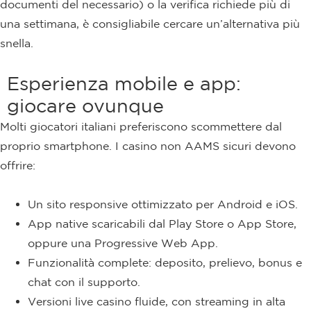
documenti del necessario) o la verifica richiede più di
una settimana, è consigliabile cercare un’alternativa più
snella.
Esperienza mobile e app:
giocare ovunque
Molti giocatori italiani preferiscono scommettere dal
proprio smartphone. I casino non AAMS sicuri devono
offrire:
Un sito responsive ottimizzato per Android e iOS.
App native scaricabili dal Play Store o App Store,
oppure una Progressive Web App.
Funzionalità complete: deposito, prelievo, bonus e
chat con il supporto.
Versioni live casino fluide, con streaming in alta