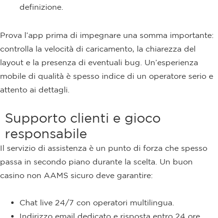
definizione.
Prova l’app prima di impegnare una somma importante:
controlla la velocità di caricamento, la chiarezza del
layout e la presenza di eventuali bug. Un’esperienza
mobile di qualità è spesso indice di un operatore serio e
attento ai dettagli.
Supporto clienti e gioco
responsabile
Il servizio di assistenza è un punto di forza che spesso
passa in secondo piano durante la scelta. Un buon
casino non AAMS sicuro deve garantire:
Chat live 24/7 con operatori multilingua.
Indirizzo email dedicato e risposta entro 24 ore.