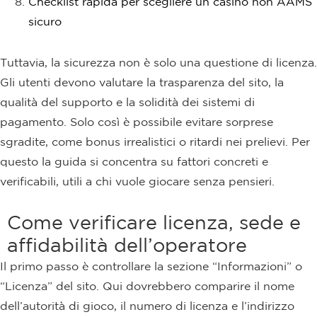
Checklist rapida per scegliere un casino non AAMS
sicuro
Tuttavia, la sicurezza non è solo una questione di licenza.
Gli utenti devono valutare la trasparenza del sito, la
qualità del supporto e la solidità dei sistemi di
pagamento. Solo così è possibile evitare sorprese
sgradite, come bonus irrealistici o ritardi nei prelievi. Per
questo la guida si concentra su fattori concreti e
verificabili, utili a chi vuole giocare senza pensieri.
Come verificare licenza, sede e
affidabilità dell’operatore
Il primo passo è controllare la sezione “Informazioni” o
“Licenza” del sito. Qui dovrebbero comparire il nome
dell’autorità di gioco, il numero di licenza e l’indirizzo