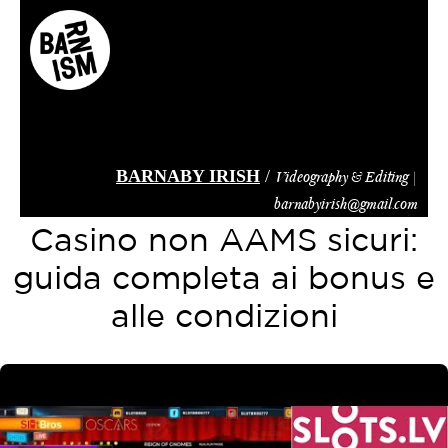
Skip
to
main
content
BARNABY IRISH
/
Videography & Editing |
barnabyirish@gmail.com
Casino non AAMS sicuri:
guida completa ai bonus e
alle condizioni