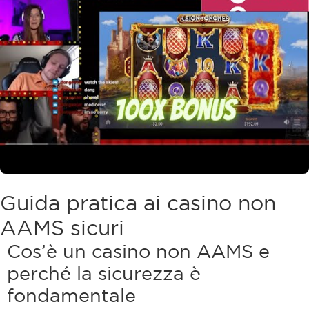
Guida pratica ai casino non
AAMS sicuri
Cos’è un casino non AAMS e
perché la sicurezza è
fondamentale