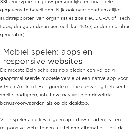
SSL‑encryptie om jouw persoonlijke en financiële
gegevens te beveiligen. Kijk ook naar onafhankelijke
auditrapporten van organisaties zoals eCOGRA of iTech
Labs; die garanderen een eerlijke RNG (random number
generator).
Mobiel spelen: apps en
responsive websites
De meeste Belgische casino’s bieden een volledig
geoptimaliseerde mobiele versie of een native app voor
iOS en Android. Een goede mobiele ervaring betekent
snelle laadtijden, intuïtieve navigatie en dezelfde
bonusvoorwaarden als op de desktop.
Voor spelers die liever geen app downloaden, is een
responsive website een uitstekend alternatief. Test de