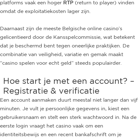
platforms vaak een hoger
RTP
(return to player) vinden
omdat de exploitatiekosten lager zijn.
Daarnaast zijn de meeste Belgische online casino’s
gelicentieerd door de Kansspelcommissie, wat betekent
dat je beschermd bent tegen oneerlijke praktijken. De
combinatie van veiligheid, variatie en gemak maakt
“casino spelen voor echt geld” steeds populairder.
Hoe start je met een account? –
Registratie & verificatie
Een account aanmaken duurt meestal niet langer dan vijf
minuten. Je vult je persoonlijke gegevens in, kiest een
gebruikersnaam en stelt een sterk wachtwoord in. Na de
eerste login vraagt het casino vaak om een
identiteitsbewijs en een recent bankafschrift om je