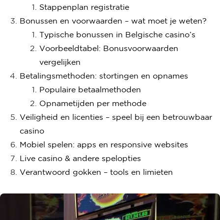
Stappenplan registratie
Bonussen en voorwaarden – wat moet je weten?
Typische bonussen in Belgische casino’s
Voorbeeldtabel: Bonusvoorwaarden
vergelijken
Betalingsmethoden: stortingen en opnames
Populaire betaalmethoden
Opnametijden per methode
Veiligheid en licenties – speel bij een betrouwbaar
casino
Mobiel spelen: apps en responsive websites
Live casino & andere spelopties
Verantwoord gokken – tools en limieten