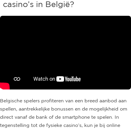
casino’s in België?
Belgische spelers profiteren van een breed aanbod aan
spellen, aantrekkelijke bonussen en de mogelijkheid om
direct vanaf de bank of de smartphone te spelen. In
tegenstelling tot de fysieke casino’s, kun je bij online