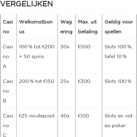
VERGELIJKEN
Casi
Welkomstbon
Wag
Max. uit
Geldig voor
no
us
ering
betaling
spellen
Casi
100 % tot €200
30x
€500
Slots 100 %,
no
+ 50 spins
tafel 10 %
A
Casi
200 % tot €150
25x
€300
Slots 100 %
no
B
Casi
€25 no‑deposit
40x
€100
Slots en vid
no
eo poker
C