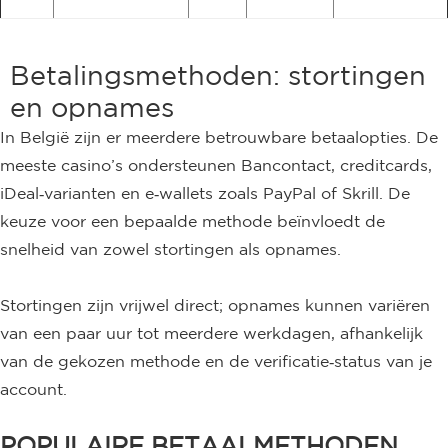
Betalingsmethoden: stortingen
en opnames
In België zijn er meerdere betrouwbare betaalopties. De
meeste casino’s ondersteunen Bancontact, creditcards,
iDeal‑varianten en e‑wallets zoals PayPal of Skrill. De
keuze voor een bepaalde methode beïnvloedt de
snelheid van zowel stortingen als opnames.
Stortingen zijn vrijwel direct; opnames kunnen variëren
van een paar uur tot meerdere werkdagen, afhankelijk
van de gekozen methode en de verificatie‑status van je
account.
POPULAIRE BETAALMETHODEN