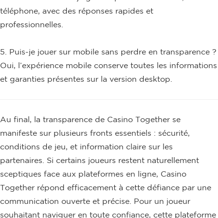
téléphone, avec des réponses rapides et
professionnelles.
5. Puis-je jouer sur mobile sans perdre en transparence ?
Oui, l’expérience mobile conserve toutes les informations
et garanties présentes sur la version desktop.
Au final, la transparence de Casino Together se
manifeste sur plusieurs fronts essentiels : sécurité,
conditions de jeu, et information claire sur les
partenaires. Si certains joueurs restent naturellement
sceptiques face aux plateformes en ligne, Casino
Together répond efficacement à cette défiance par une
communication ouverte et précise. Pour un joueur
souhaitant naviguer en toute confiance, cette plateforme