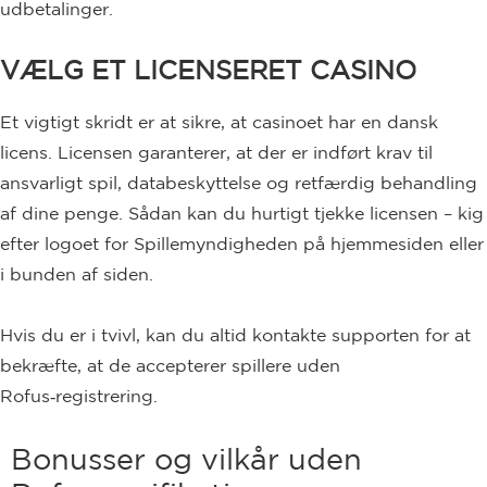
udbetalinger.
VÆLG ET LICENSERET CASINO
Et vigtigt skridt er at sikre, at casinoet har en dansk
licens. Licensen garanterer, at der er indført krav til
ansvarligt spil, databeskyttelse og retfærdig behandling
af dine penge. Sådan kan du hurtigt tjekke licensen – kig
efter logoet for Spillemyndigheden på hjemmesiden eller
i bunden af siden.
Hvis du er i tvivl, kan du altid kontakte supporten for at
bekræfte, at de accepterer spillere uden
Rofus‑registrering.
Bonusser og vilkår uden