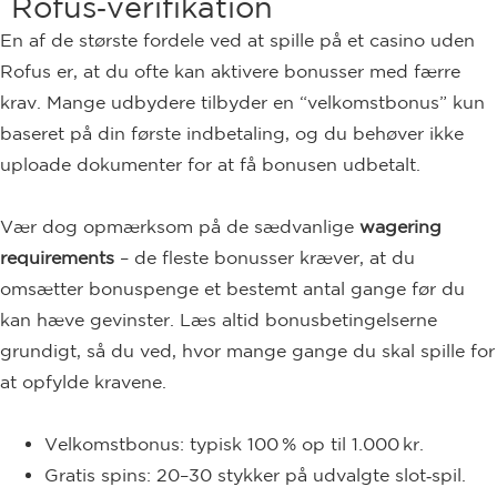
Rofus‑verifikation
En af de største fordele ved at spille på et casino uden
Rofus er, at du ofte kan aktivere bonusser med færre
krav. Mange udbydere tilbyder en “velkomstbonus” kun
baseret på din første indbetaling, og du behøver ikke
uploade dokumenter for at få bonusen udbetalt.
Vær dog opmærksom på de sædvanlige
wagering
requirements
– de fleste bonusser kræver, at du
omsætter bonuspenge et bestemt antal gange før du
kan hæve gevinster. Læs altid bonusbetingelserne
grundigt, så du ved, hvor mange gange du skal spille for
at opfylde kravene.
Velkomstbonus: typisk 100 % op til 1.000 kr.
Gratis spins: 20–30 stykker på udvalgte slot‑spil.