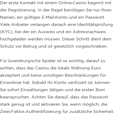
Der erste Kontakt mit einem Online‑Casino beginnt mit
der Registrierung. In der Regel benötigen Sie nur Ihren
Namen, ein gültiges E‑Mail‑Konto und ein Passwort.
Viele Anbieter verlangen danach eine Identitätsprüfung
(KYC), bei der ein Ausweis und ein Adressnachweis
hochgeladen werden müssen. Dieser Schritt dient dem
Schutz vor Betrug und ist gesetzlich vorgeschrieben.
Für luxemburgische Spieler ist es wichtig, darauf zu
achten, dass das Casino die lokale Währung Euro
akzeptiert und keine unnötigen Beschränkungen für
Einwohner hat. Sobald Ihr Konto verifiziert ist, können
Sie sofort Einzahlungen tätigen und die ersten Boni
beanspruchen. Achten Sie darauf, dass das Passwort
stark genug ist und aktivieren Sie, wenn möglich, die
Zwei‑Faktor‑Authentifizierung für zusätzliche Sicherheit.