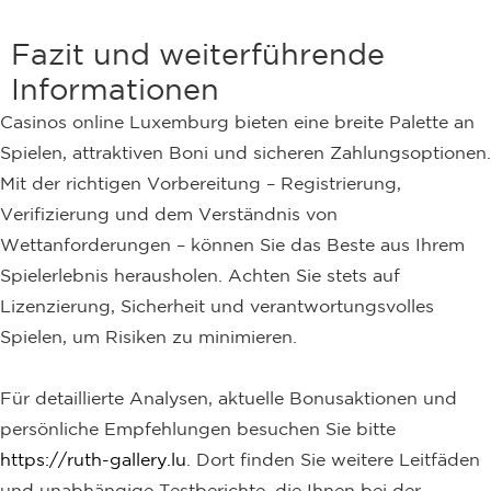
Fazit und weiterführende
Informationen
Casinos online Luxemburg bieten eine breite Palette an
Spielen, attraktiven Boni und sicheren Zahlungsoptionen.
Mit der richtigen Vorbereitung – Registrierung,
Verifizierung und dem Verständnis von
Wettanforderungen – können Sie das Beste aus Ihrem
Spielerlebnis herausholen. Achten Sie stets auf
Lizenzierung, Sicherheit und verantwortungsvolles
Spielen, um Risiken zu minimieren.
Für detaillierte Analysen, aktuelle Bonusaktionen und
persönliche Empfehlungen besuchen Sie bitte
https://ruth-gallery.lu
. Dort finden Sie weitere Leitfäden
und unabhängige Testberichte, die Ihnen bei der