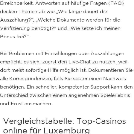
Erreichbarkeit. Antworten auf häufige Fragen (FAQ)
decken Themen ab wie „Wie lange dauert die
Auszahlung?“, „Welche Dokumente werden für die
Verifizierung benötigt?“ und „Wie setze ich meinen
Bonus frei?“.
Bei Problemen mit Einzahlungen oder Auszahlungen
empfiehlt es sich, zuerst den Live‑Chat zu nutzen, weil
dort meist sofortige Hilfe möglich ist. Dokumentieren Sie
alle Korrespondenzen, falls Sie später einen Nachweis
benötigen. Ein schneller, kompetenter Support kann den
Unterschied zwischen einem angenehmen Spielerlebnis
und Frust ausmachen.
Vergleichstabelle: Top‑Casinos
online für Luxemburg