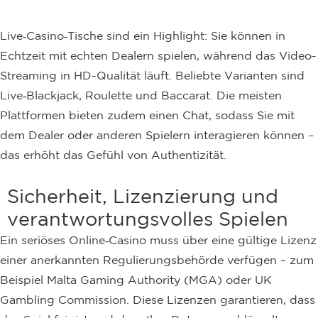
Live‑Casino‑Tische sind ein Highlight: Sie können in
Echtzeit mit echten Dealern spielen, während das Video-
Streaming in HD-Qualität läuft. Beliebte Varianten sind
Live‑Blackjack, Roulette und Baccarat. Die meisten
Plattformen bieten zudem einen Chat, sodass Sie mit
dem Dealer oder anderen Spielern interagieren können –
das erhöht das Gefühl von Authentizität.
Sicherheit, Lizenzierung und
verantwortungsvolles Spielen
Ein seriöses Online‑Casino muss über eine gültige Lizenz
einer anerkannten Regulierungsbehörde verfügen – zum
Beispiel Malta Gaming Authority (MGA) oder UK
Gambling Commission. Diese Lizenzen garantieren, dass