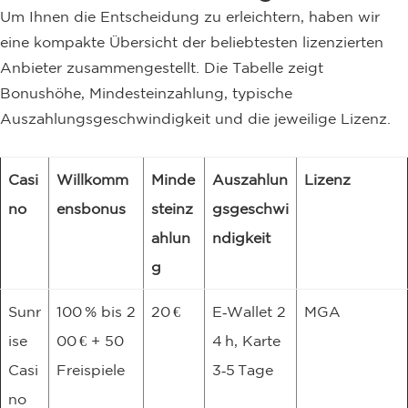
Um Ihnen die Entscheidung zu erleichtern, haben wir
eine kompakte Übersicht der beliebtesten lizenzierten
Anbieter zusammengestellt. Die Tabelle zeigt
Bonushöhe, Mindesteinzahlung, typische
Auszahlungsgeschwindigkeit und die jeweilige Lizenz.
Casi
Willkomm
Minde
Auszahlun
Lizenz
no
ensbonus
steinz
gsgeschwi
ahlun
ndigkeit
g
Sunr
100 % bis 2
20 €
E‑Wallet 2
MGA
ise
00 € + 50
4 h, Karte
Casi
Freispiele
3‑5 Tage
no