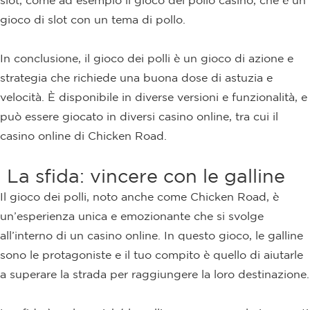
slot, come ad esempio il gioco del pollo casino, che è un
gioco di slot con un tema di pollo.
In conclusione, il gioco dei polli è un gioco di azione e
strategia che richiede una buona dose di astuzia e
velocità. È disponibile in diverse versioni e funzionalità, e
può essere giocato in diversi casino online, tra cui il
casino online di Chicken Road.
La sfida: vincere con le galline
Il gioco dei polli, noto anche come Chicken Road, è
un’esperienza unica e emozionante che si svolge
all’interno di un casino online. In questo gioco, le galline
sono le protagoniste e il tuo compito è quello di aiutarle
a superare la strada per raggiungere la loro destinazione.