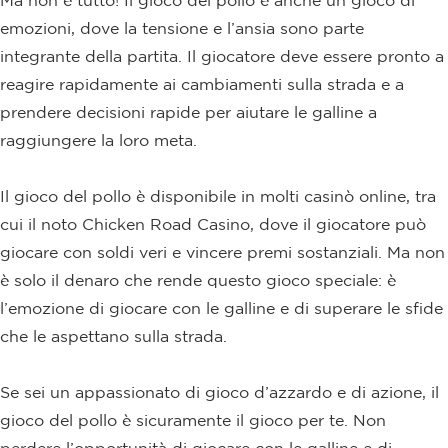
Ma non è tutto! Il gioco del pollo è anche un gioco di
emozioni, dove la tensione e l’ansia sono parte
integrante della partita. Il giocatore deve essere pronto a
reagire rapidamente ai cambiamenti sulla strada e a
prendere decisioni rapide per aiutare le galline a
raggiungere la loro meta.
Il gioco del pollo è disponibile in molti casinò online, tra
cui il noto Chicken Road Casino, dove il giocatore può
giocare con soldi veri e vincere premi sostanziali. Ma non
è solo il denaro che rende questo gioco speciale: è
l’emozione di giocare con le galline e di superare le sfide
che le aspettano sulla strada.
Se sei un appassionato di gioco d’azzardo e di azione, il
gioco del pollo è sicuramente il gioco per te. Non