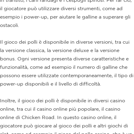
in transito, i cani randagi e i cespugli spinosi. Per far ciò,
il giocatore può utilizzare diversi strumenti, come ad
esempio i power-up, per aiutare le galline a superare gli
ostacoli.
Il gioco dei polli è disponibile in diverse versioni, tra cui
la versione classica, la versione deluxe e la versione
bonus. Ogni versione presenta diverse caratteristiche e
funzionalità, come ad esempio il numero di galline che
possono essere utilizzate contemporaneamente, il tipo di
power-up disponibili e il livello di difficoltà.
Inoltre, il gioco dei polli è disponibile in diversi casino
online, tra cui il casino online più popolare, il casino
online di Chicken Road. In questo casino online, il
giocatore può giocare al gioco dei polli e altri giochi di