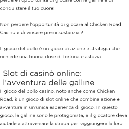
perdere l’opportunità di giocare con le galline e di
conquistare il tuo cuore!
Non perdere l’opportunità di giocare al Chicken Road
Casino e di vincere premi sostanziali!
Il gioco del pollo è un gioco di azione e strategia che
richiede una buona dose di fortuna e astuzia.
Slot di casinò online:
l’avventura delle galline
Il gioco del pollo casino, noto anche come Chicken
Road, è un gioco di slot online che combina azione e
avventura in un’unica esperienza di gioco. In questo
gioco, le galline sono le protagoniste, e il giocatore deve
aiutarle a attraversare la strada per raggiungere la loro