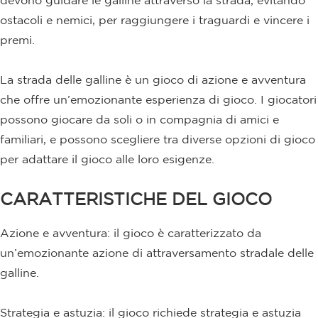
devono guidare le galline attraverso la strada, evitando
ostacoli e nemici, per raggiungere i traguardi e vincere i
premi.
La strada delle galline è un gioco di azione e avventura
che offre un’emozionante esperienza di gioco. I giocatori
possono giocare da soli o in compagnia di amici e
familiari, e possono scegliere tra diverse opzioni di gioco
per adattare il gioco alle loro esigenze.
CARATTERISTICHE DEL GIOCO
Azione e avventura: il gioco è caratterizzato da
un’emozionante azione di attraversamento stradale delle
galline.
Strategia e astuzia: il gioco richiede strategia e astuzia