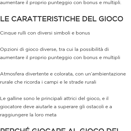
aumentare il proprio punteggio con bonus e multipli.
LE CARATTERISTICHE DEL GIOCO
Cinque rulli con diversi simboli e bonus
Opzioni di gioco diverse, tra cui la possibilità di
aumentare il proprio punteggio con bonus e multipli
Atmosfera divertente e colorata, con un’ambientazione
rurale che ricorda i campi e le strade rurali
Le galline sono le principali attrici del gioco, e il
giocatore deve aiutarle a superare gli ostacoli e a
raggiungere la loro meta