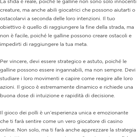
La sfida è reale, poiché le galline non sono solo innocenti
creature, ma anche abili giocatrici che possono aiutarti o
ostacolarvi a seconda delle loro intenzioni. Il tuo
obiettivo è quello di raggiungere la fine della strada, ma
non è facile, poiché le galline possono creare ostacoli e
impedirti di raggiungere la tua meta.
Per vincere, devi essere strategico e astuto, poiché le
galline possono essere ingannabili, ma non sempre. Devi
studiare i loro movimenti e capire come reagire alle loro
azioni. Il gioco è estremamente dinamico e richiede una
buona dose di intuizione e rapidità di decisione.
Il gioco dei polli è un’esperienza unica e emozionante
che ti farà sentire come un vero giocatore di casino
online. Non solo, ma ti farà anche apprezzare la strategia