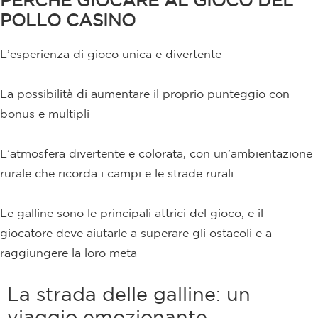
PERCHÉ GIOCARE AL GIOCO DEL
POLLO CASINO
L’esperienza di gioco unica e divertente
La possibilità di aumentare il proprio punteggio con
bonus e multipli
L’atmosfera divertente e colorata, con un’ambientazione
rurale che ricorda i campi e le strade rurali
Le galline sono le principali attrici del gioco, e il
giocatore deve aiutarle a superare gli ostacoli e a
raggiungere la loro meta
La strada delle galline: un
viaggio emozionante