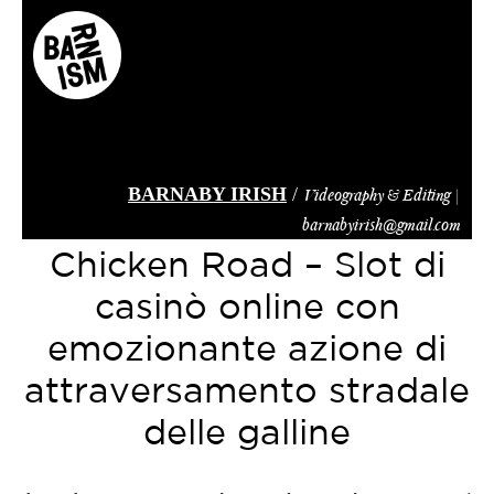
Skip
to
main
content
BARNABY IRISH
/
Videography & Editing |
barnabyirish@gmail.com
Chicken Road – Slot di
casinò online con
emozionante azione di
attraversamento stradale
delle galline