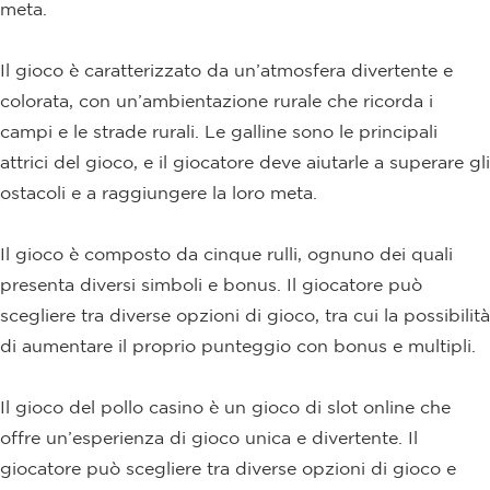
meta.
Il gioco è caratterizzato da un’atmosfera divertente e
colorata, con un’ambientazione rurale che ricorda i
campi e le strade rurali. Le galline sono le principali
attrici del gioco, e il giocatore deve aiutarle a superare gli
ostacoli e a raggiungere la loro meta.
Il gioco è composto da cinque rulli, ognuno dei quali
presenta diversi simboli e bonus. Il giocatore può
scegliere tra diverse opzioni di gioco, tra cui la possibilità
di aumentare il proprio punteggio con bonus e multipli.
Il gioco del pollo casino è un gioco di slot online che
offre un’esperienza di gioco unica e divertente. Il
giocatore può scegliere tra diverse opzioni di gioco e