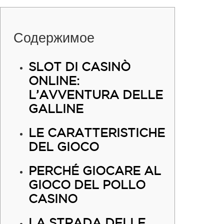
Содержимое
SLOT DI CASINÒ
ONLINE:
L’AVVENTURA DELLE
GALLINE
LE CARATTERISTICHE
DEL GIOCO
PERCHÉ GIOCARE AL
GIOCO DEL POLLO
CASINO
LA STRADA DELLE