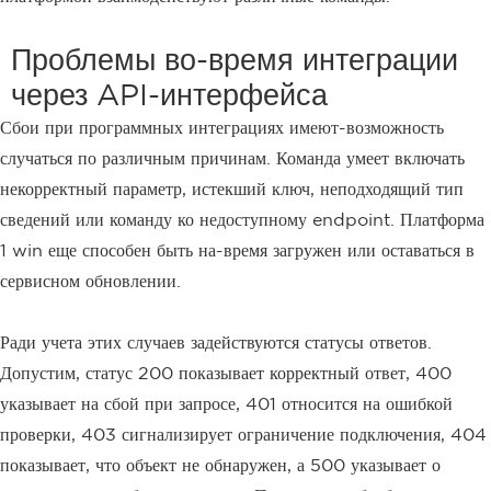
Проблемы во-время интеграции
через API-интерфейса
Сбои при программных интеграциях имеют-возможность
случаться по различным причинам. Команда умеет включать
некорректный параметр, истекший ключ, неподходящий тип
сведений или команду ко недоступному endpoint. Платформа
1 win еще способен быть на-время загружен или оставаться в
сервисном обновлении.
Ради учета этих случаев задействуются статусы ответов.
Допустим, статус 200 показывает корректный ответ, 400
указывает на сбой при запросе, 401 относится на ошибкой
проверки, 403 сигнализирует ограничение подключения, 404
показывает, что объект не обнаружен, а 500 указывает о