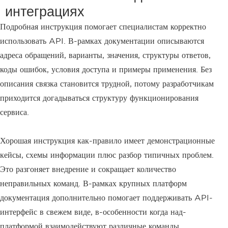
интеграциях
Подробная инструкция помогает специалистам корректно
использовать API. В-рамках документации описываются
адреса обращений, варианты, значения, структуры ответов,
коды ошибок, условия доступа и примеры применения. Без
описания связка становится трудной, потому разработчикам
приходится догадываться структуру функционирования
сервиса.
Хорошая инструкция как-правило имеет демонстрационные
кейсы, схемы информации плюс разбор типичных проблем.
Это разгоняет внедрение и сокращает количество
неправильных команд. В-рамках крупных платформ
документация дополнительно помогает поддерживать API-
интерфейс в свежем виде, в-особенности когда над-
платформой взаимодействуют различные команды.