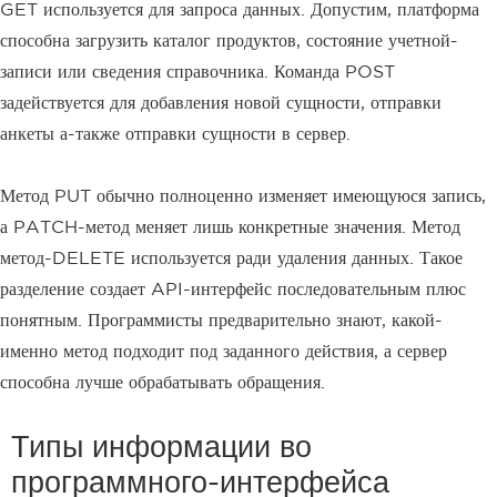
GET используется для запроса данных. Допустим, платформа
способна загрузить каталог продуктов, состояние учетной-
записи или сведения справочника. Команда POST
задействуется для добавления новой сущности, отправки
анкеты а-также отправки сущности в сервер.
Метод PUT обычно полноценно изменяет имеющуюся запись,
а PATCH-метод меняет лишь конкретные значения. Метод
метод-DELETE используется ради удаления данных. Такое
разделение создает API-интерфейс последовательным плюс
понятным. Программисты предварительно знают, какой-
именно метод подходит под заданного действия, а сервер
способна лучше обрабатывать обращения.
Типы информации во
программного-интерфейса