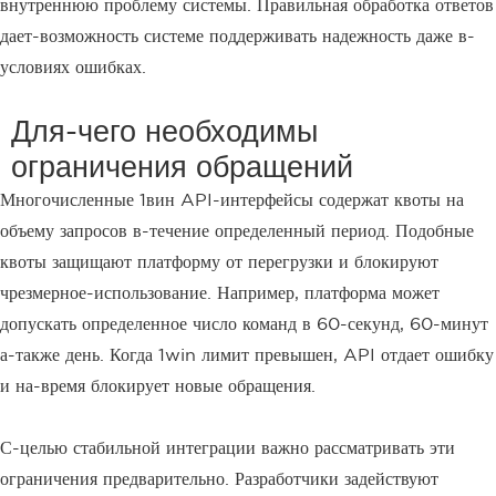
внутреннюю проблему системы. Правильная обработка ответов
дает-возможность системе поддерживать надежность даже в-
условиях ошибках.
Для-чего необходимы
ограничения обращений
Многочисленные 1вин API-интерфейсы содержат квоты на
объему запросов в-течение определенный период. Подобные
квоты защищают платформу от перегрузки и блокируют
чрезмерное-использование. Например, платформа может
допускать определенное число команд в 60-секунд, 60-минут
а-также день. Когда 1win лимит превышен, API отдает ошибку
и на-время блокирует новые обращения.
С-целью стабильной интеграции важно рассматривать эти
ограничения предварительно. Разработчики задействуют