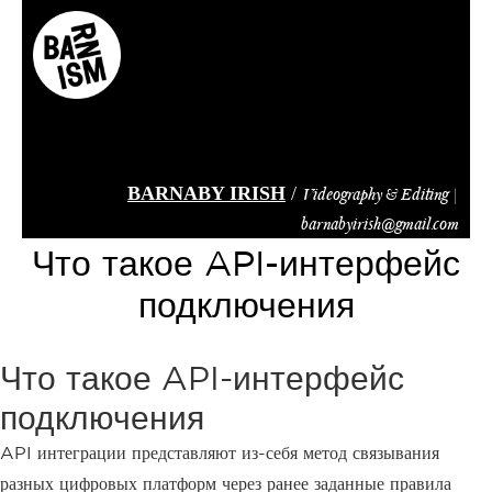
Skip
to
main
content
BARNABY IRISH
/
Videography & Editing |
barnabyirish@gmail.com
Что такое API-интерфейс
подключения
Что такое API-интерфейс
подключения
API интеграции представляют из-себя метод связывания
разных цифровых платформ через ранее заданные правила