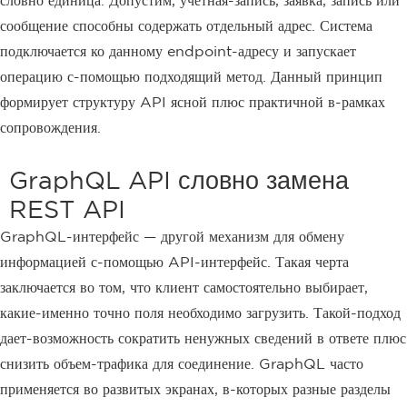
словно единица. Допустим, учетная-запись, заявка, запись или
сообщение способны содержать отдельный адрес. Система
подключается ко данному endpoint-адресу и запускает
операцию с-помощью подходящий метод. Данный принцип
формирует структуру API ясной плюс практичной в-рамках
сопровождения.
GraphQL API словно замена
REST API
GraphQL-интерфейс — другой механизм для обмену
информацией с-помощью API-интерфейс. Такая черта
заключается во том, что клиент самостоятельно выбирает,
какие-именно точно поля необходимо загрузить. Такой-подход
дает-возможность сократить ненужных сведений в ответе плюс
снизить объем-трафика для соединение. GraphQL часто
применяется во развитых экранах, в-которых разные разделы