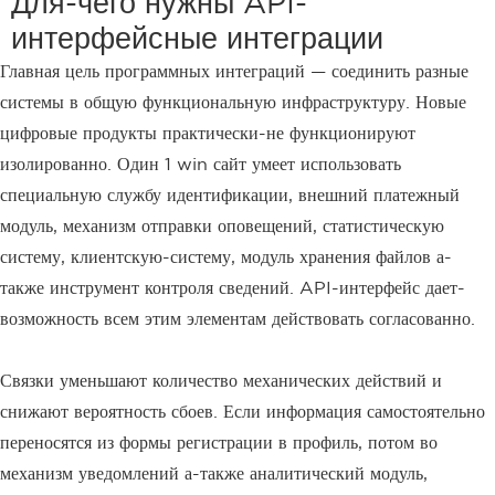
Для-чего нужны API-
интерфейсные интеграции
Главная цель программных интеграций — соединить разные
системы в общую функциональную инфраструктуру. Новые
цифровые продукты практически-не функционируют
изолированно. Один 1 win сайт умеет использовать
специальную службу идентификации, внешний платежный
модуль, механизм отправки оповещений, статистическую
систему, клиентскую-систему, модуль хранения файлов а-
также инструмент контроля сведений. API-интерфейс дает-
возможность всем этим элементам действовать согласованно.
Связки уменьшают количество механических действий и
снижают вероятность сбоев. Если информация самостоятельно
переносятся из формы регистрации в профиль, потом во
механизм уведомлений а-также аналитический модуль,