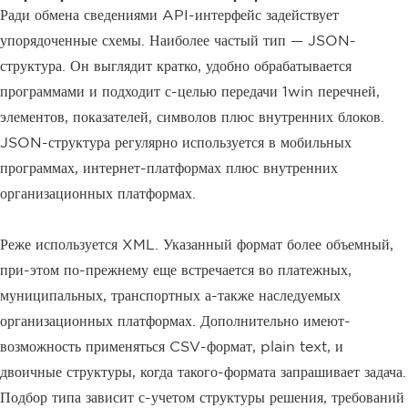
Ради обмена сведениями API-интерфейс задействует
упорядоченные схемы. Наиболее частый тип — JSON-
структура. Он выглядит кратко, удобно обрабатывается
программами и подходит с-целью передачи 1win перечней,
элементов, показателей, символов плюс внутренних блоков.
JSON-структура регулярно используется в мобильных
программах, интернет-платформах плюс внутренних
организационных платформах.
Реже используется XML. Указанный формат более объемный,
при-этом по-прежнему еще встречается во платежных,
муниципальных, транспортных а-также наследуемых
организационных платформах. Дополнительно имеют-
возможность применяться CSV-формат, plain text, и
двоичные структуры, когда такого-формата запрашивает задача.
Подбор типа зависит с-учетом структуры решения, требований