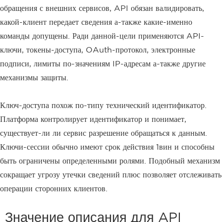
обращения с внешних сервисов, API обязан валидировать,
какой-клиент передает сведения а-также какие-именно
команды допущены. Ради данной-цели применяются API-
ключи, токены-доступа, OAuth-протокол, электронные
подписи, лимиты по-значениям IP-адресам а-также другие
механизмы защиты.
Ключ-доступа похож по-типу технический идентификатор.
Платформа контролирует идентификатор и понимает,
существует-ли ли сервис разрешение обращаться к данным.
Ключи-сессии обычно имеют срок действия 1вин и способны
быть ограничены определенными ролями. Подобный механизм
сокращает угрозу утечки сведений плюс позволяет отслеживать
операции сторонних клиентов.
Значение описания для API