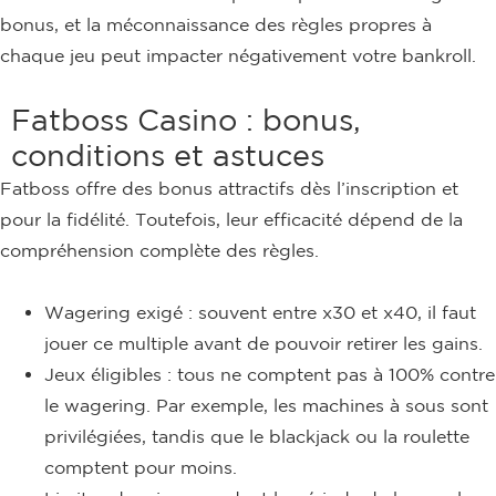
bonus, et la méconnaissance des règles propres à
chaque jeu peut impacter négativement votre bankroll.
Fatboss Casino : bonus,
conditions et astuces
Fatboss offre des bonus attractifs dès l’inscription et
pour la fidélité. Toutefois, leur efficacité dépend de la
compréhension complète des règles.
Wagering exigé : souvent entre x30 et x40, il faut
jouer ce multiple avant de pouvoir retirer les gains.
Jeux éligibles : tous ne comptent pas à 100% contre
le wagering. Par exemple, les machines à sous sont
privilégiées, tandis que le blackjack ou la roulette
comptent pour moins.