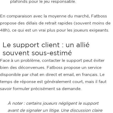
plafonds pour le jeu responsable.
En comparaison avec la moyenne du marché, Fatboss
propose des délais de retrait rapides (souvent moins de
48h), ce qui est un vrai plus pour les joueurs exigeants.
Le support client : un allié
souvent sous-estimé
Face à un problème, contacter le support peut éviter
bien des déconvenues. Fatboss propose un service
disponible par chat en direct et email, en français. Le
temps de réponse est généralement court, mais il faut
savoir formuler précisément sa demande.
À noter : certains joueurs négligent le support
avant de signaler un litige. Une discussion claire