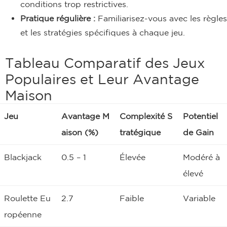
conditions trop restrictives.
Pratique régulière :
Familiarisez-vous avec les règles
et les stratégies spécifiques à chaque jeu.
Tableau Comparatif des Jeux
Populaires et Leur Avantage
Maison
Jeu
Avantage M
Complexité S
Potentiel
aison (%)
tratégique
de Gain
Blackjack
0.5 – 1
Élevée
Modéré à
élevé
Roulette Eu
2.7
Faible
Variable
ropéenne