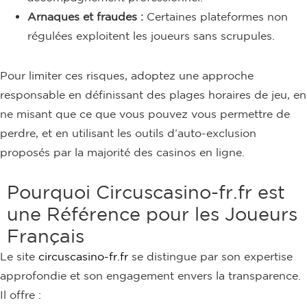
Arnaques et fraudes :
Certaines plateformes non
régulées exploitent les joueurs sans scrupules.
Pour limiter ces risques, adoptez une approche
responsable en définissant des plages horaires de jeu, en
ne misant que ce que vous pouvez vous permettre de
perdre, et en utilisant les outils d’auto-exclusion
proposés par la majorité des casinos en ligne.
Pourquoi Circuscasino-fr.fr est
une Référence pour les Joueurs
Français
Le site
circuscasino-fr.fr
se distingue par son expertise
approfondie et son engagement envers la transparence.
Il offre :