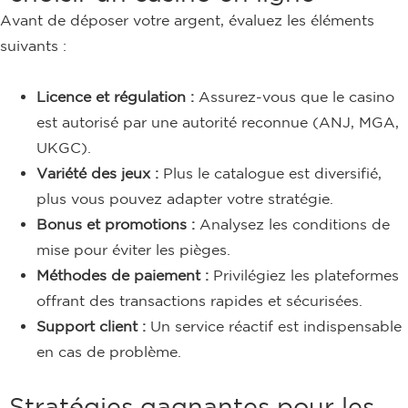
Avant de déposer votre argent, évaluez les éléments
suivants :
Licence et régulation :
Assurez-vous que le casino
est autorisé par une autorité reconnue (ANJ, MGA,
UKGC).
Variété des jeux :
Plus le catalogue est diversifié,
plus vous pouvez adapter votre stratégie.
Bonus et promotions :
Analysez les conditions de
mise pour éviter les pièges.
Méthodes de paiement :
Privilégiez les plateformes
offrant des transactions rapides et sécurisées.
Support client :
Un service réactif est indispensable
en cas de problème.
Stratégies gagnantes pour les