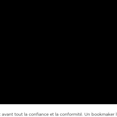
vant tout la confiance et la conformité. Un bookmaker lo