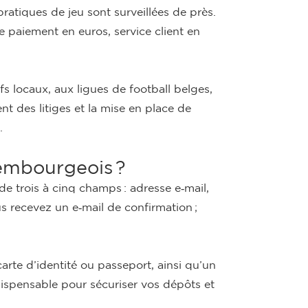
atiques de jeu sont surveillées de près.
e paiement en euros, service client en
s locaux, aux ligues de football belges,
nt des litiges et la mise en place de
.
embourgeois ?
de trois à cinq champs : adresse e‑mail,
s recevez un e‑mail de confirmation ;
carte d’identité ou passeport, ainsi qu’un
ndispensable pour sécuriser vos dépôts et