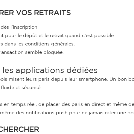
RER VOS RETRAITS
dès l’inscription.
pour le dépôt et le retrait quand c’est possible.
s dans les conditions générales.
 transaction semble bloquée.
 les applications dédiées
ois misent leurs paris depuis leur smartphone. Un bon 
fluide et sécurisé.
s en temps réel, de placer des paris en direct et même de
t même des notifications push pour ne jamais rater une op
ECHERCHER