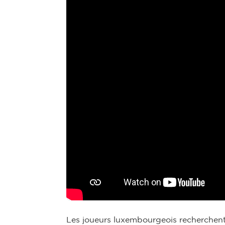
Les joueurs luxembourgeois recherchent a