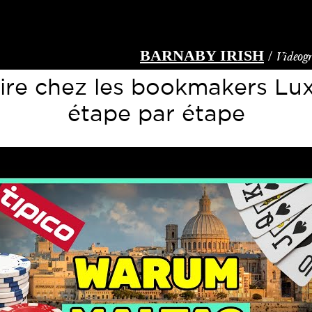
BARNABY IRISH
/
Videog
ire chez les bookmakers Lu
étape par étape