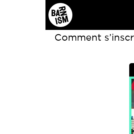
Skip
to
main
content
Comment s’inscr