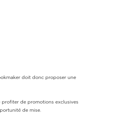
bookmaker doit donc proposer une
 profiter de promotions exclusives
portunité de mise.