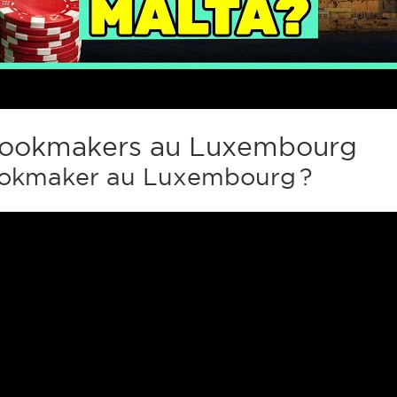
 bookmakers au Luxembourg
bookmaker au Luxembourg ?