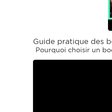
Guide pratique des
Pourquoi choisir un 