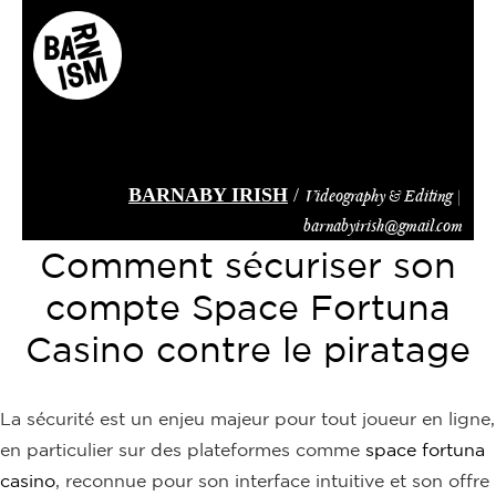
Skip
to
main
content
BARNABY IRISH
/
Videography & Editing |
barnabyirish@gmail.com
Comment sécuriser son
compte Space Fortuna
Casino contre le piratage
La sécurité est un enjeu majeur pour tout joueur en ligne,
en particulier sur des plateformes comme
space fortuna
casino
, reconnue pour son interface intuitive et son offre