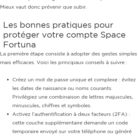
Mieux vaut donc prévenir que subir.
Les bonnes pratiques pour
protéger votre compte Space
Fortuna
La première étape consiste à adopter des gestes simples
mais efficaces. Voici les principaux conseils à suivre :
Créez un mot de passe unique et complexe : évitez
les dates de naissance ou noms courants.
Privilégiez une combinaison de lettres majuscules,
minuscules, chiffres et symboles.
Activez l’authentification à deux facteurs (2FA) :
cette couche supplémentaire demande un code
temporaire envoyé sur votre téléphone ou généré