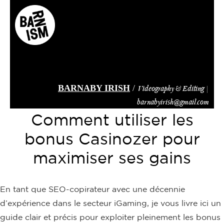
Skip
to
main
content
BARNABY IRISH
/
Videography & Editing |
barnabyirish@gmail.com
Comment utiliser les
bonus Casinozer pour
maximiser ses gains
En tant que SEO-copirateur avec une décennie
d’expérience dans le secteur iGaming, je vous livre ici un
guide clair et précis pour exploiter pleinement les bonus