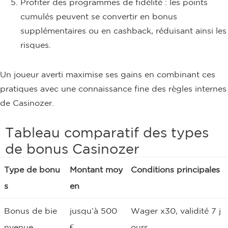
Profiter des programmes de fidélité : les points
cumulés peuvent se convertir en bonus
supplémentaires ou en cashback, réduisant ainsi les
risques.
Un joueur averti maximise ses gains en combinant ces
pratiques avec une connaissance fine des règles internes
de Casinozer.
Tableau comparatif des types
de bonus Casinozer
Type de bonu
Montant moy
Conditions principales
s
en
Bonus de bie
jusqu’à 500
Wager x30, validité 7 j
nvenue
€
ours