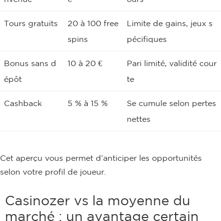
Tours gratuits
20 à 100 free
Limite de gains, jeux s
spins
pécifiques
Bonus sans d
10 à 20 €
Pari limité, validité cour
épôt
te
Cashback
5 % à 15 %
Se cumule selon pertes
nettes
Cet aperçu vous permet d’anticiper les opportunités
selon votre profil de joueur.
Casinozer vs la moyenne du
marché : un avantage certain