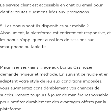
Le service client est accessible en chat ou email pour
clarifier toutes questions liées aux promotions.
5. Les bonus sont-ils disponibles sur mobile ?
Absolument, la plateforme est entièrement responsive, et
les bonus s’appliquent aussi lors de sessions sur
smartphone ou tablette.
Maximiser ses gains grâce aux bonus Casinozer
demande rigueur et méthode. En suivant ce guide et en
adaptant votre style de jeu aux conditions imposées,
vous augmentez considérablement vos chances de
succès. Pensez toujours à jouer de manière responsable
pour profiter durablement des avantages offerts par la
plateforme.