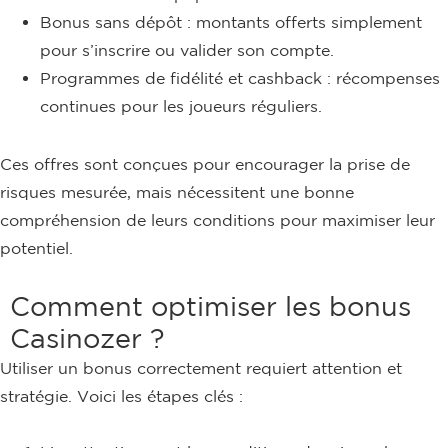
Bonus sans dépôt : montants offerts simplement
pour s’inscrire ou valider son compte.
Programmes de fidélité et cashback : récompenses
continues pour les joueurs réguliers.
Ces offres sont conçues pour encourager la prise de
risques mesurée, mais nécessitent une bonne
compréhension de leurs conditions pour maximiser leur
potentiel.
Comment optimiser les bonus
Casinozer ?
Utiliser un bonus correctement requiert attention et
stratégie. Voici les étapes clés :