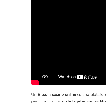
Un
Bitcoin casino online
es una platafo
principal. En lugar de tarjetas de crédi