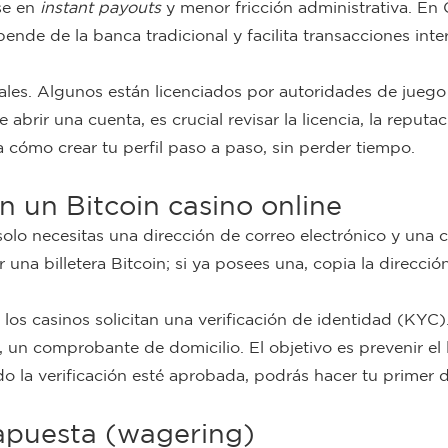
rse en
instant payouts
y menor fricción administrativa. En C
nde de la banca tradicional y facilita transacciones inte
uales. Algunos están licenciados por autoridades de jueg
 abrir una cuenta, es crucial revisar la licencia, la reput
a cómo crear tu perfil paso a paso, sin perder tiempo.
n un Bitcoin casino online
 solo necesitas una dirección de correo electrónico y una
ar una billetera Bitcoin; si ya posees una, copia la direcci
 los casinos solicitan una verificación de identidad (KYC)
 un comprobante de domicilio. El objetivo es prevenir el 
 la verificación esté aprobada, podrás hacer tu primer d
 apuesta (wagering)