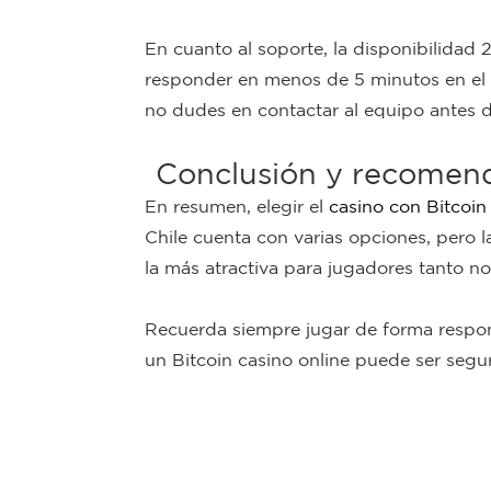
En cuanto al soporte, la disponibilidad 
responder en menos de 5 minutos en el ch
no dudes en contactar al equipo antes
Conclusión y recomend
En resumen, elegir el
casino con Bitcoin
Chile cuenta con varias opciones, pero 
la más atractiva para jugadores tanto 
Recuerda siempre jugar de forma responsa
un Bitcoin casino online puede ser segur