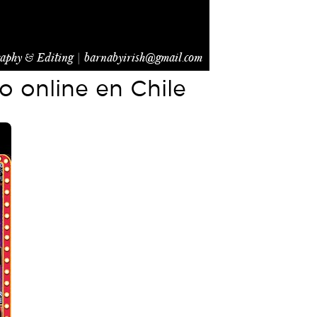
raphy & Editing |
barnabyirish@gmail.com
o online en Chile