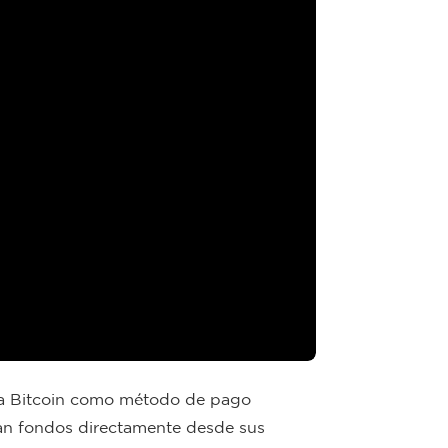
da Bitcoin como método de pago
tiran fondos directamente desde sus