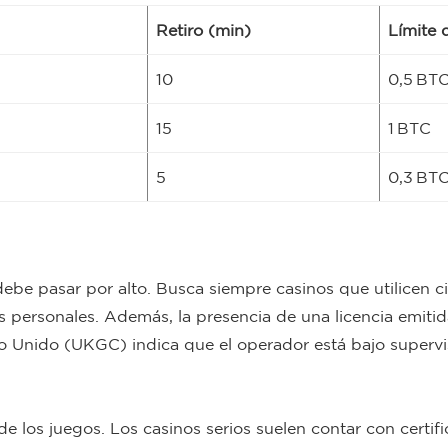
Retiro (min)
Límite d
10
0,5 BT
15
1 BTC
5
0,3 BT
be pasar por alto. Busca siempre casinos que utilicen ci
s personales. Además, la presencia de una licencia emiti
 Unido (UKGC) indica que el operador está bajo supervis
 de los juegos. Los casinos serios suelen contar con cert