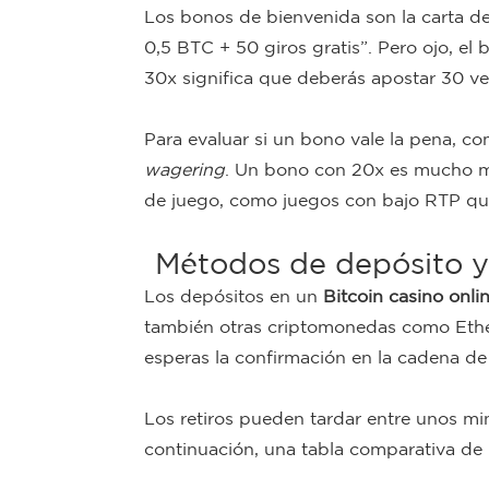
Los bonos de bienvenida son la carta de
0,5 BTC + 50 giros gratis”. Pero ojo, el
30x significa que deberás apostar 30 vec
Para evaluar si un bono vale la pena, com
wagering
. Un bono con 20x es mucho má
de juego, como juegos con bajo RTP que
Métodos de depósito y 
Los depósitos en un
Bitcoin casino onli
también otras criptomonedas como Ethere
esperas la confirmación en la cadena de
Los retiros pueden tardar entre unos min
continuación, una tabla comparativa de 