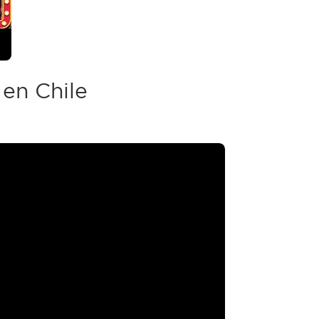
 en Chile