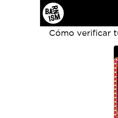
Skip
to
main
content
Cómo verificar t