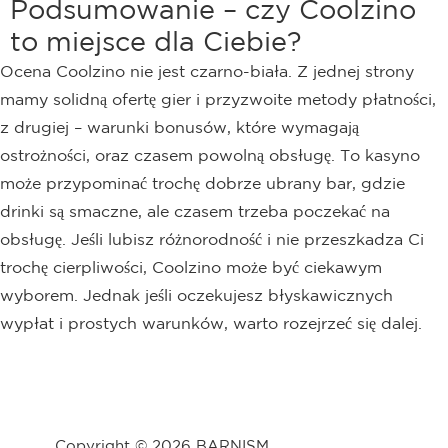
Podsumowanie – czy Coolzino
to miejsce dla Ciebie?
Ocena Coolzino nie jest czarno-biała. Z jednej strony
mamy solidną ofertę gier i przyzwoite metody płatności,
z drugiej – warunki bonusów, które wymagają
ostrożności, oraz czasem powolną obsługę. To kasyno
może przypominać trochę dobrze ubrany bar, gdzie
drinki są smaczne, ale czasem trzeba poczekać na
obsługę. Jeśli lubisz różnorodność i nie przeszkadza Ci
trochę cierpliwości, Coolzino może być ciekawym
wyborem. Jednak jeśli oczekujesz błyskawicznych
wypłat i prostych warunków, warto rozejrzeć się dalej.
Copyright © 2026 BARNISM