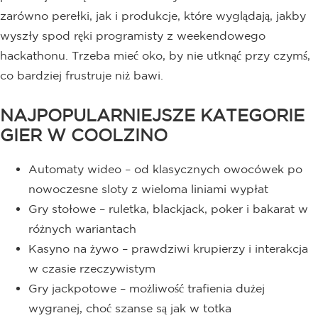
zarówno perełki, jak i produkcje, które wyglądają, jakby
wyszły spod ręki programisty z weekendowego
hackathonu. Trzeba mieć oko, by nie utknąć przy czymś,
co bardziej frustruje niż bawi.
NAJPOPULARNIEJSZE KATEGORIE
GIER W COOLZINO
Automaty wideo – od klasycznych owocówek po
nowoczesne sloty z wieloma liniami wypłat
Gry stołowe – ruletka, blackjack, poker i bakarat w
różnych wariantach
Kasyno na żywo – prawdziwi krupierzy i interakcja
w czasie rzeczywistym
Gry jackpotowe – możliwość trafienia dużej
wygranej, choć szanse są jak w totka