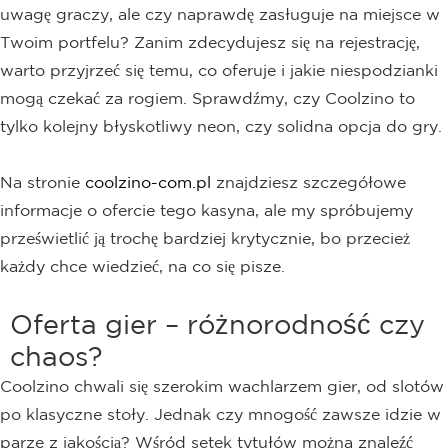
uwagę graczy, ale czy naprawdę zasługuje na miejsce w
Twoim portfelu? Zanim zdecydujesz się na rejestrację,
warto przyjrzeć się temu, co oferuje i jakie niespodzianki
mogą czekać za rogiem. Sprawdźmy, czy Coolzino to
tylko kolejny błyskotliwy neon, czy solidna opcja do gry.
Na stronie
coolzino-com.pl
znajdziesz szczegółowe
informacje o ofercie tego kasyna, ale my spróbujemy
prześwietlić ją trochę bardziej krytycznie, bo przecież
każdy chce wiedzieć, na co się pisze.
Oferta gier – różnorodność czy
chaos?
Coolzino chwali się szerokim wachlarzem gier, od slotów
po klasyczne stoły. Jednak czy mnogość zawsze idzie w
parze z jakością? Wśród setek tytułów można znaleźć