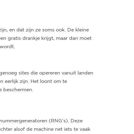
ijn, en dat zijn ze soms ook. De kleine
een gratis drankje krijgt, maar dan moet
 wordt.
 genoeg sites die opereren vanuit landen
 eerlijk zijn. Het loont om te
te beschermen.
ige nummergeneratoren (RNG’s). Deze
 echter alsof de machine net iets te vaak