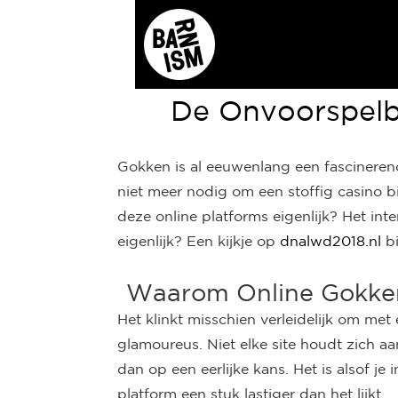
Skip
to
main
content
De Onvoorspelb
Gokken is al eeuwenlang een fascinerend
niet meer nodig om een stoffig casino bi
deze online platforms eigenlijk? Het in
eigenlijk? Een kijkje op
dnalwd2018.nl
bi
Waarom Online Gokken 
Het klinkt misschien verleidelijk om met 
glamoureus. Niet elke site houdt zich a
dan op een eerlijke kans. Het is alsof j
platform een stuk lastiger dan het lijkt.