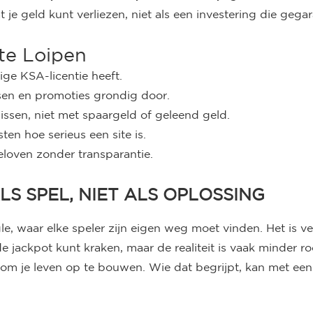
 je geld kunt verliezen, niet als een investering die gega
 te Loipen
dige KSA-licentie heeft.
ssen en promoties grondig door.
issen, niet met spaargeld of geleend geld.
ten hoe serieus een site is.
beloven zonder transparantie.
S SPEL, NIET ALS OPLOSSING
e, waar elke speler zijn eigen weg moet vinden. Het is ve
jackpot kunt kraken, maar de realiteit is vaak minder roos
ets om je leven op te bouwen. Wie dat begrijpt, kan met ee