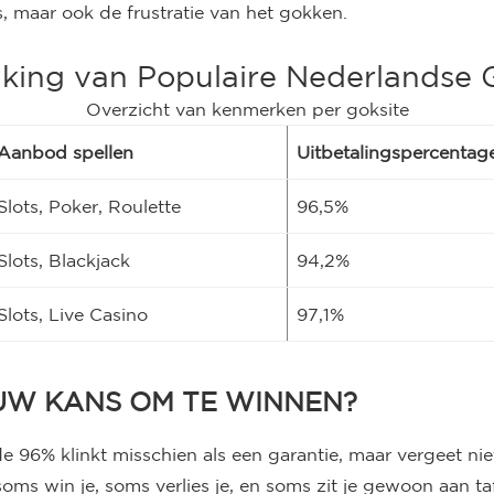
s, maar ook de frustratie van het gokken.
jking van Populaire Nederlandse 
Overzicht van kenmerken per goksite
Aanbod spellen
Uitbetalingspercentag
Slots, Poker, Roulette
96,5%
Slots, Blackjack
94,2%
Slots, Live Casino
97,1%
UW KANS OM TE WINNEN?
 96% klinkt misschien als een garantie, maar vergeet niet
 soms win je, soms verlies je, en soms zit je gewoon aan taf