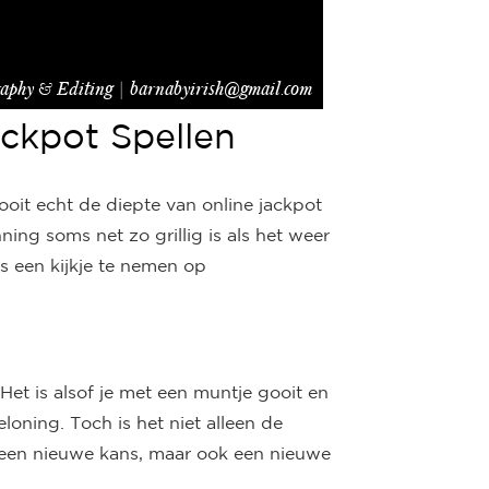
raphy & Editing |
barnabyirish@gmail.com
ckpot Spellen
ooit echt de diepte van online jackpot
ing soms net zo grillig is als het weer
s een kijkje te nemen op
 Het is alsof je met een muntje gooit en
oning. Toch is het niet alleen de
s een nieuwe kans, maar ook een nieuwe