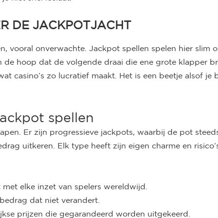
ER DE JACKPOTJACHT
n, vooral onverwachte. Jackpot spellen spelen hier slim 
in de hoop dat de volgende draai die ene grote klapper b
at casino’s zo lucratief maakt. Het is een beetje alsof je b
jackpot spellen
schapen. Er zijn progressieve jackpots, waarbij de pot st
edrag uitkeren. Elk type heeft zijn eigen charme en risico
 met elke inzet van spelers wereldwijd.
edrag dat niet verandert.
ijkse prijzen die gegarandeerd worden uitgekeerd.