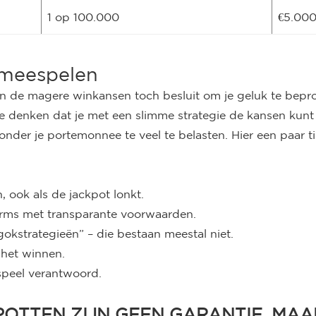
1 op 100.000
€5.00
 meespelen
n de magere winkansen toch besluit om je geluk te bepr
te denken dat je met een slimme strategie de kansen kunt 
onder je portemonnee te veel te belasten. Hier een paar 
, ook als de jackpot lonkt.
forms met transparante voorwaarden.
okstrategieën” – die bestaan meestal niet.
 het winnen.
speel verantwoord.
OTTEN ZIJN GEEN GARANTIE, MA