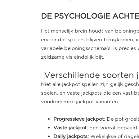
DE PSYCHOLOGIE ACHT
Het menselijk brein houdt van beloninge
ervoor dat spelers blijven terugkomen, 
variabele beloningsschema’s, is precies w
zeldzame vis eindelijk bijt.
Verschillende soorten 
Niet alle jackpot spellen zijn gelijk ge
spelen, en vaste jackpots die een vast b
voorkomende jackpot varianten:
Progressieve jackpot:
De pot groeit
Vaste jackpot:
Een vooraf bepaald b
Daily jackpots:
Wekelijkse of dagel