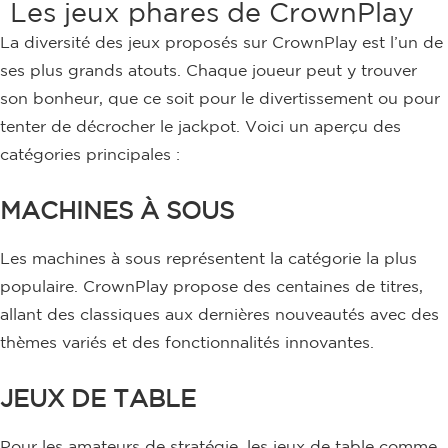
Les jeux phares de CrownPlay
La diversité des jeux proposés sur CrownPlay est l’un de
ses plus grands atouts. Chaque joueur peut y trouver
son bonheur, que ce soit pour le divertissement ou pour
tenter de décrocher le jackpot. Voici un aperçu des
catégories principales :
MACHINES À SOUS
Les machines à sous représentent la catégorie la plus
populaire. CrownPlay propose des centaines de titres,
allant des classiques aux dernières nouveautés avec des
thèmes variés et des fonctionnalités innovantes.
JEUX DE TABLE
Pour les amateurs de stratégie, les jeux de table comme