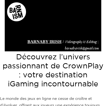
Skip
to
main
content
BARNABY IRISH
/
Videography & Editing |
barnabyirish@gmail.com
Découvrez l’univers
passionnant de CrownPlay
: votre destination
iGaming incontournable
Le monde des jeux en ligne ne cesse de croître et
d’évoluer, offrant aux joueurs une expérience toujours