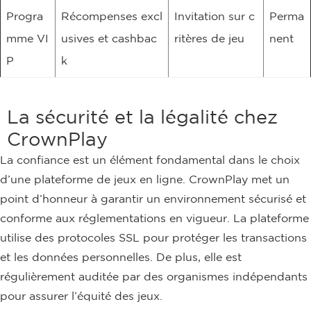
Progra
Récompenses excl
Invitation sur c
Perma
mme VI
usives et cashbac
ritères de jeu
nent
P
k
La sécurité et la légalité chez
CrownPlay
La confiance est un élément fondamental dans le choix
d’une plateforme de jeux en ligne. CrownPlay met un
point d’honneur à garantir un environnement sécurisé et
conforme aux réglementations en vigueur. La plateforme
utilise des protocoles SSL pour protéger les transactions
et les données personnelles. De plus, elle est
régulièrement auditée par des organismes indépendants
pour assurer l’équité des jeux.