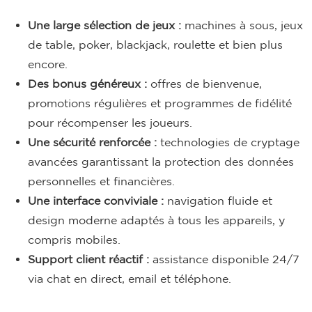
Une large sélection de jeux :
machines à sous, jeux
de table, poker, blackjack, roulette et bien plus
encore.
Des bonus généreux :
offres de bienvenue,
promotions régulières et programmes de fidélité
pour récompenser les joueurs.
Une sécurité renforcée :
technologies de cryptage
avancées garantissant la protection des données
personnelles et financières.
Une interface conviviale :
navigation fluide et
design moderne adaptés à tous les appareils, y
compris mobiles.
Support client réactif :
assistance disponible 24/7
via chat en direct, email et téléphone.