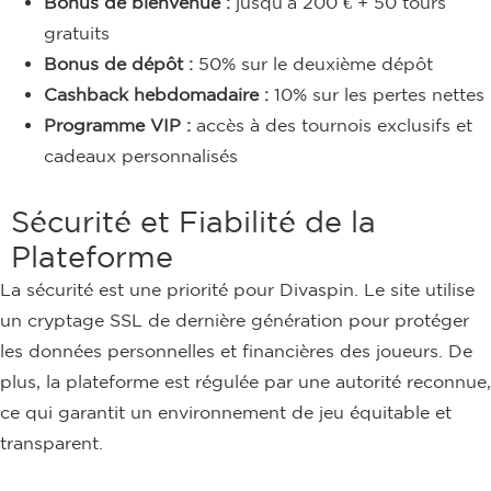
Bonus de bienvenue :
jusqu’à 200 € + 50 tours
gratuits
Bonus de dépôt :
50% sur le deuxième dépôt
Cashback hebdomadaire :
10% sur les pertes nettes
Programme VIP :
accès à des tournois exclusifs et
cadeaux personnalisés
Sécurité et Fiabilité de la
Plateforme
La sécurité est une priorité pour Divaspin. Le site utilise
un cryptage SSL de dernière génération pour protéger
les données personnelles et financières des joueurs. De
plus, la plateforme est régulée par une autorité reconnue,
ce qui garantit un environnement de jeu équitable et
transparent.