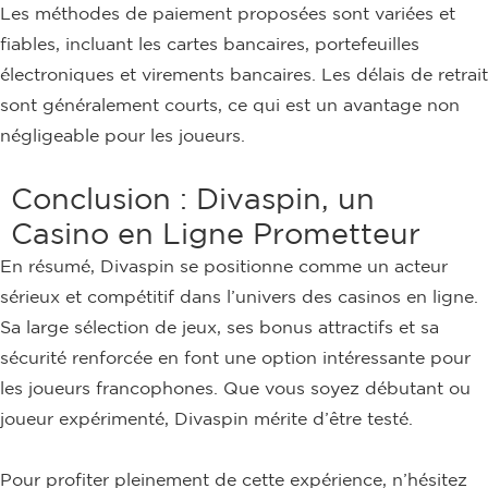
Les méthodes de paiement proposées sont variées et
fiables, incluant les cartes bancaires, portefeuilles
électroniques et virements bancaires. Les délais de retrait
sont généralement courts, ce qui est un avantage non
négligeable pour les joueurs.
Conclusion : Divaspin, un
Casino en Ligne Prometteur
En résumé, Divaspin se positionne comme un acteur
sérieux et compétitif dans l’univers des casinos en ligne.
Sa large sélection de jeux, ses bonus attractifs et sa
sécurité renforcée en font une option intéressante pour
les joueurs francophones. Que vous soyez débutant ou
joueur expérimenté, Divaspin mérite d’être testé.
Pour profiter pleinement de cette expérience, n’hésitez