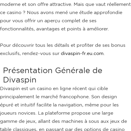
moderne et son offre attractive. Mais que vaut réellement
ce casino ? Nous avons mené une étude approfondie
pour vous offrir un aperçu complet de ses
fonctionnalités, avantages et points à améliorer.
Pour découvrir tous les détails et profiter de ses bonus
exclusifs, rendez-vous sur
divaspin-fr.eu.com
.
Présentation Générale de
Divaspin
Divaspin est un casino en ligne récent qui cible
principalement le marché francophone. Son design
épuré et intuitif facilite la navigation, même pour les
joueurs novices. La plateforme propose une large
gamme de jeux, allant des machines à sous aux jeux de
table classiques, en passant par des options de casino