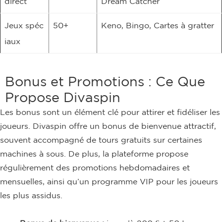
direct
Dream Catcher
Jeux spéc
50+
Keno, Bingo, Cartes à gratter
iaux
Bonus et Promotions : Ce Que
Propose Divaspin
Les bonus sont un élément clé pour attirer et fidéliser les
joueurs. Divaspin offre un bonus de bienvenue attractif,
souvent accompagné de tours gratuits sur certaines
machines à sous. De plus, la plateforme propose
régulièrement des promotions hebdomadaires et
mensuelles, ainsi qu’un programme VIP pour les joueurs
les plus assidus.