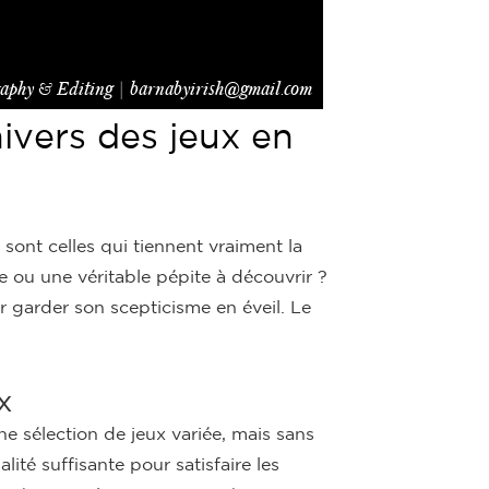
raphy & Editing |
barnabyirish@gmail.com
ivers des jeux en
sont celles qui tiennent vraiment la
e ou une véritable pépite à découvrir ?
ir garder son scepticisme en éveil. Le
x
ne sélection de jeux variée, mais sans
ité suffisante pour satisfaire les