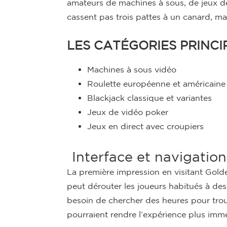
amateurs de machines à sous, de jeux de
cassent pas trois pattes à un canard, mai
LES CATÉGORIES PRINCI
Machines à sous vidéo
Roulette européenne et américaine
Blackjack classique et variantes
Jeux de vidéo poker
Jeux en direct avec croupiers
Interface et navigation
La première impression en visitant Golde
peut dérouter les joueurs habitués à des 
besoin de chercher des heures pour trou
pourraient rendre l’expérience plus imme