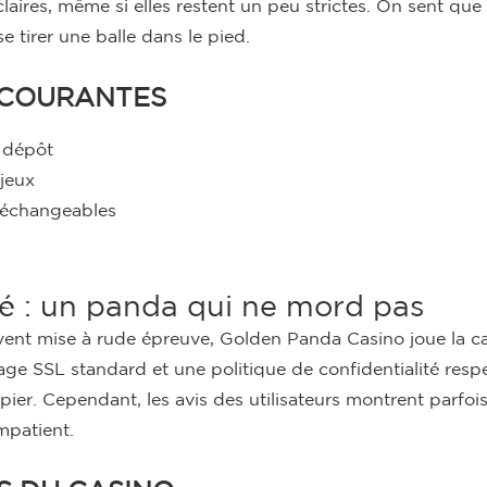
laires, même si elles restent un peu strictes. On sent que 
se tirer une balle dans le pied.
 COURANTES
 dépôt
jeux
 échangeables
lité : un panda qui ne mord pas
vent mise à rude épreuve, Golden Panda Casino joue la ca
age SSL standard et une politique de confidentialité respe
pier. Cependant, les avis des utilisateurs montrent parfoi
impatient.