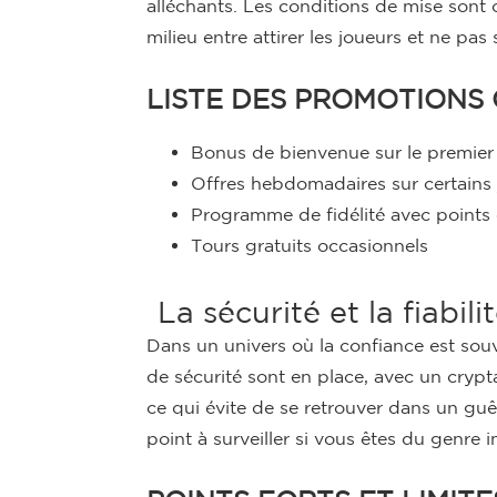
alléchants. Les conditions de mise sont c
milieu entre attirer les joueurs et ne pas 
LISTE DES PROMOTIONS
Bonus de bienvenue sur le premier
Offres hebdomadaires sur certains 
Programme de fidélité avec points
Tours gratuits occasionnels
La sécurité et la fiabi
Dans un univers où la confiance est sou
de sécurité sont en place, avec un crypt
ce qui évite de se retrouver dans un guê
point à surveiller si vous êtes du genre 