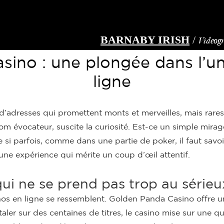
BARNABY IRISH
/
Videog
ino : une plongée dans l’un
ligne
adresses qui promettent monts et merveilles, mais rares 
 évocateur, suscite la curiosité. Est-ce un simple mirag
me si parfois, comme dans une partie de poker, il faut savo
ne expérience qui mérite un coup d’œil attentif.
ui ne se prend pas trop au sérieu
sinos en ligne se ressemblent. Golden Panda Casino offre u
ler sur des centaines de titres, le casino mise sur une qual