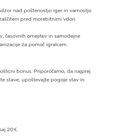
dzor nad poštenostjo iger in varnostjo
zaščiteni pred morebitnimi vdori.
kov, časovnih omejitev in samodejne
ganizacije za pomoč igralcem.
odošlicni bonus. Priporočamo, da najprej
te stave, upoštevajte pogoje stav in
aj 20 €.