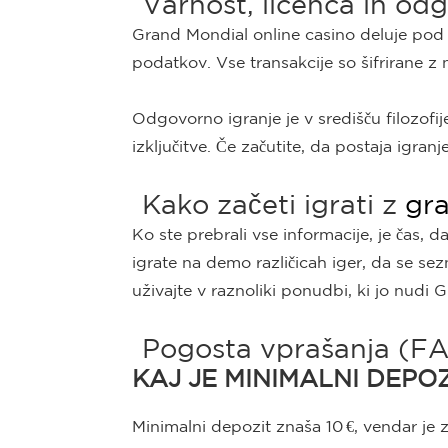
Varnost, licenca in od
Grand Mondial online casino deluje pod 
podatkov. Vse transakcije so šifrirane z
Odgovorno igranje je v središču filozofij
izključitve. Če začutite, da postaja igr
Kako začeti igrati z
gr
Ko ste prebrali vse informacije, je čas, d
igrate na demo različicah iger, da se se
uživajte v raznoliki ponudbi, ki jo nudi 
Pogosta vprašanja (F
KAJ JE MINIMALNI DEPOZ
Minimalni depozit znaša 10 €, vendar je