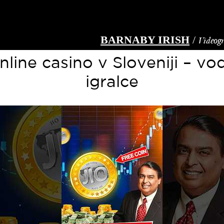
BARNABY IRISH
/
Videog
line casino v Sloveniji – vo
igralce