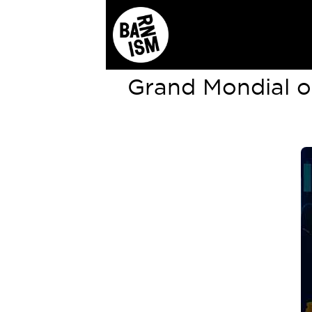
Skip
to
main
content
Grand Mondial on