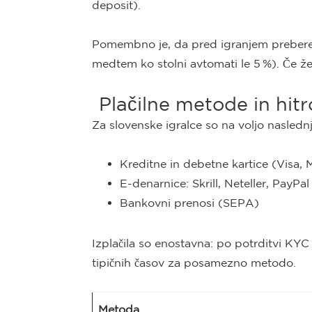
deposit).
Pomembno je, da pred igranjem preberete
medtem ko stolni avtomati le 5 %). Če želi
Plačilne metode in hitro
Za slovenske igralce so na voljo nasled
Kreditne in debetne kartice (Visa,
E-denarnice: Skrill, Neteller, PayPal
Bankovni prenosi (SEPA)
Izplačila so enostavna: po potrditvi KYC 
tipičnih časov za posamezno metodo.
Metoda