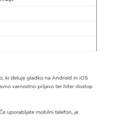
co, ki deluje gladko na Android in iOS
avno varnostno prijavo ter hiter dostop
Če uporabljate mobilni telefon, je