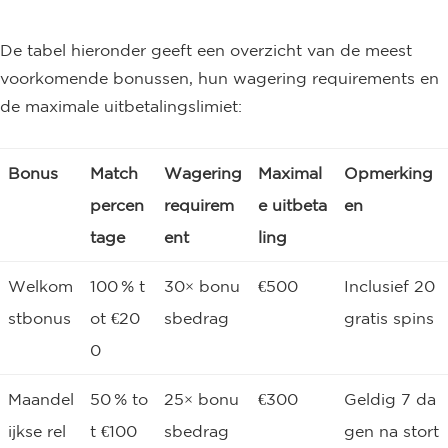
De tabel hieronder geeft een overzicht van de meest
voorkomende bonussen, hun wagering requirements en
de maximale uitbetalingslimiet:
Bonus
Match
Wagering
Maximal
Opmerking
percen
requirem
e uitbeta
en
tage
ent
ling
Welkom
100 % t
30× bonu
€500
Inclusief 20
stbonus
ot €20
sbedrag
gratis spins
0
Maandel
50 % to
25× bonu
€300
Geldig 7 da
ijkse rel
t €100
sbedrag
gen na stort