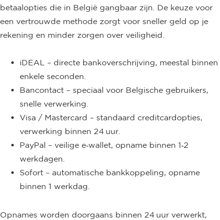
betaalopties die in België gangbaar zijn. De keuze voor
een vertrouwde methode zorgt voor sneller geld op je
rekening en minder zorgen over veiligheid.
iDEAL – directe bankoverschrijving, meestal binnen
enkele seconden.
Bancontact – speciaal voor Belgische gebruikers,
snelle verwerking.
Visa / Mastercard – standaard creditcardopties,
verwerking binnen 24 uur.
PayPal – veilige e‑wallet, opname binnen 1‑2
werkdagen.
Sofort – automatische bankkoppeling, opname
binnen 1 werkdag.
Opnames worden doorgaans binnen 24 uur verwerkt,