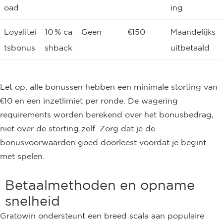
oad
ing
Loyalitei
10 % ca
Geen
€150
Maandelijks
tsbonus
shback
uitbetaald
Let op: alle bonussen hebben een minimale storting van
€10 en een inzetlimiet per ronde. De wagering
requirements worden berekend over het bonusbedrag,
niet over de storting zelf. Zorg dat je de
bonusvoorwaarden goed doorleest voordat je begint
met spelen.
Betaalmethoden en opname
snelheid
Gratowin ondersteunt een breed scala aan populaire