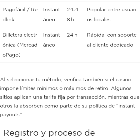
Pagofácil / Re
Instant
24‑4
Popular entre usuari
dlink
áneo
8 h
os locales
Billetera electr
Instant
24 h
Rápida, con soporte
ónica (Mercad
áneo
al cliente dedicado
oPago)
Al seleccionar tu método, verifica también si el casino
impone límites mínimos o máximos de retiro. Algunos
sitios aplican una tarifa fija por transacción, mientras que
otros la absorben como parte de su política de “instant
payouts”.
Registro y proceso de