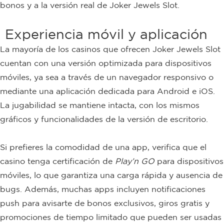
bonos y a la versión real de Joker Jewels Slot.
Experiencia móvil y aplicación
La mayoría de los casinos que ofrecen Joker Jewels Slot
cuentan con una versión optimizada para dispositivos
móviles, ya sea a través de un navegador responsivo o
mediante una aplicación dedicada para Android e iOS.
La jugabilidad se mantiene intacta, con los mismos
gráficos y funcionalidades de la versión de escritorio.
Si prefieres la comodidad de una app, verifica que el
casino tenga certificación de
Play’n GO
para dispositivos
móviles, lo que garantiza una carga rápida y ausencia de
bugs. Además, muchas apps incluyen notificaciones
push para avisarte de bonos exclusivos, giros gratis y
promociones de tiempo limitado que pueden ser usadas