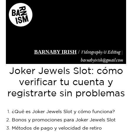
Skip
to
main
content
BARNABY IRISH
/
Videography & Editing |
barnabyirish@gmail.com
Joker Jewels Slot: cómo
verificar tu cuenta y
registrarte sin problemas
¿Qué es Joker Jewels Slot y cómo funciona?
Bonos y promociones para Joker Jewels Slot
Métodos de pago y velocidad de retiro