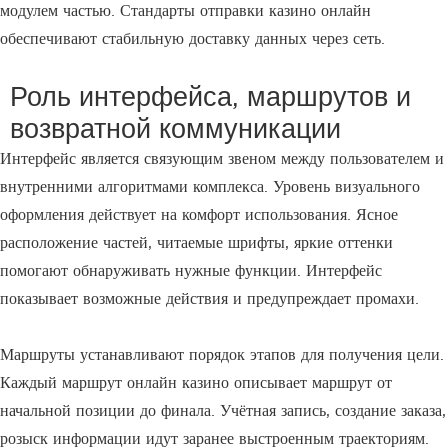
модулем частью. Стандарты отправки казино онлайн
обеспечивают стабильную доставку данных через сеть.
Роль интерфейса, маршрутов и
возвратной коммуникации
Интерфейс является связующим звеном между пользователем и
внутренними алгоритмами комплекса. Уровень визуального
оформления действует на комфорт использования. Ясное
расположение частей, читаемые шрифты, яркие оттенки
помогают обнаруживать нужные функции. Интерфейс
показывает возможные действия и предупреждает промахи.
Маршруты устанавливают порядок этапов для получения цели.
Каждый маршрут онлайн казино описывает маршрут от
начальной позиции до финала. Учётная запись, создание заказа,
розыск информации идут заранее выстроенным траекториям.