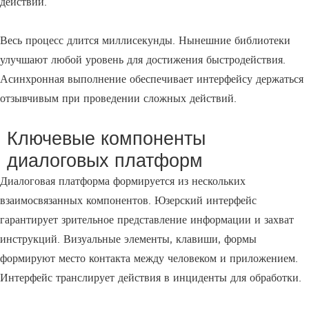
действии.
Весь процесс длится миллисекунды. Нынешние библиотеки
улучшают любой уровень для достижения быстродействия.
Асинхронная выполнение обеспечивает интерфейсу держаться
отзывчивым при проведении сложных действий.
Ключевые компоненты
диалоговых платформ
Диалоговая платформа формируется из нескольких
взаимосвязанных компонентов. Юзерский интерфейс
гарантирует зрительное представление информации и захват
инструкций. Визуальные элементы, клавиши, формы
формируют место контакта между человеком и приложением.
Интерфейс транслирует действия в инциденты для обработки.