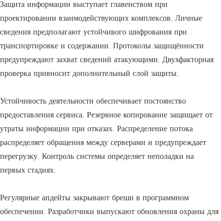
Защита информации выступает главенством при
проектировании взаимодействующих комплексов. Личные
сведения предполагают устойчивого шифрования при
транспортировке и содержании. Протоколы защищённости
предупреждают захват сведений атакующими. Двухфакторная
проверка привносит дополнительный слой защиты.
Устойчивость деятельности обеспечивает постоянство
предоставления сервиса. Резервное копирование защищает от
утраты информации при отказах. Распределение потока
распределяет обращения между серверами и предупреждает
перегрузку. Контроль системы определяет неполадки на
первых стадиях.
Регулярные апдейты закрывают бреши в программном
обеспечении. Разработчики выпускают обновления охраны для