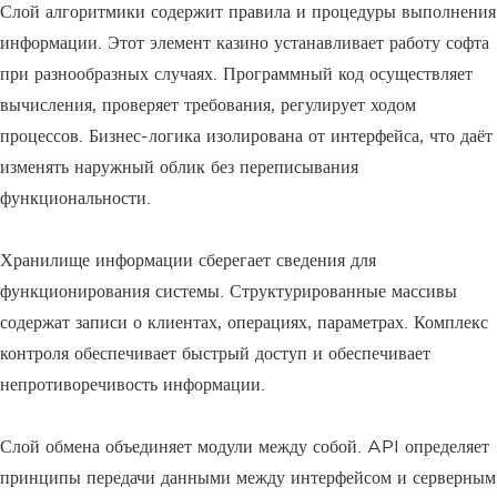
Слой алгоритмики содержит правила и процедуры выполнения
информации. Этот элемент казино устанавливает работу софта
при разнообразных случаях. Программный код осуществляет
вычисления, проверяет требования, регулирует ходом
процессов. Бизнес-логика изолирована от интерфейса, что даёт
изменять наружный облик без переписывания
функциональности.
Хранилище информации сберегает сведения для
функционирования системы. Структурированные массивы
содержат записи о клиентах, операциях, параметрах. Комплекс
контроля обеспечивает быстрый доступ и обеспечивает
непротиворечивость информации.
Слой обмена объединяет модули между собой. API определяет
принципы передачи данными между интерфейсом и серверным