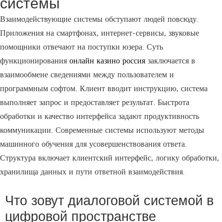
системы
Взаимодействующие системы обступают людей повсюду.
Приложения на смартфонах, интернет-сервисы, звуковые
помощники отвечают на поступки юзера. Суть
функционирования
онлайн казино россия
заключается в
взаимообмене сведениями между пользователем и
программным софтом. Клиент вводит инструкцию, система
выполняет запрос и предоставляет результат. Быстрота
обработки и качество интерфейса задают продуктивность
коммуникации. Современные системы используют методы
машинного обучения для усовершенствования ответа.
Структура включает клиентский интерфейс, логику обработки,
хранилища данных и пути ответной взаимодействия.
Что зовут диалоговой системой в
цифровой пространстве