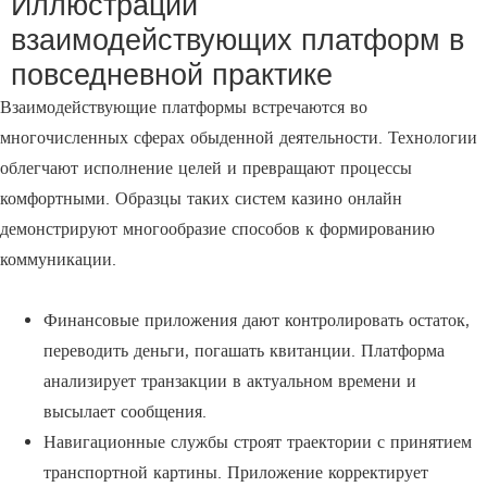
Иллюстрации
взаимодействующих платформ в
повседневной практике
Взаимодействующие платформы встречаются во
многочисленных сферах обыденной деятельности. Технологии
облегчают исполнение целей и превращают процессы
комфортными. Образцы таких систем казино онлайн
демонстрируют многообразие способов к формированию
коммуникации.
Финансовые приложения дают контролировать остаток,
переводить деньги, погашать квитанции. Платформа
анализирует транзакции в актуальном времени и
высылает сообщения.
Навигационные службы строят траектории с принятием
транспортной картины. Приложение корректирует