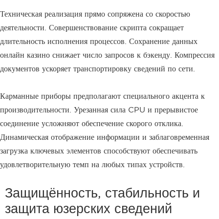
Техническая реализация прямо сопряжена со скоростью
деятельности. Совершенствование скрипта сокращает
длительность исполнения процессов. Сохранение данных
онлайн казино снижает число запросов к бэкенду. Компрессия
документов ускоряет транспортировку сведений по сети.
Карманные приборы предполагают специального акцента к
производительности. Урезанная сила CPU и прерывистое
соединение усложняют обеспечение скорого отклика.
Динамическая отображение информации и заблаговременная
загрузка ключевых элементов способствуют обеспечивать
удовлетворительную темп на любых типах устройств.
Защищённость, стабильность и
защита юзерских сведений