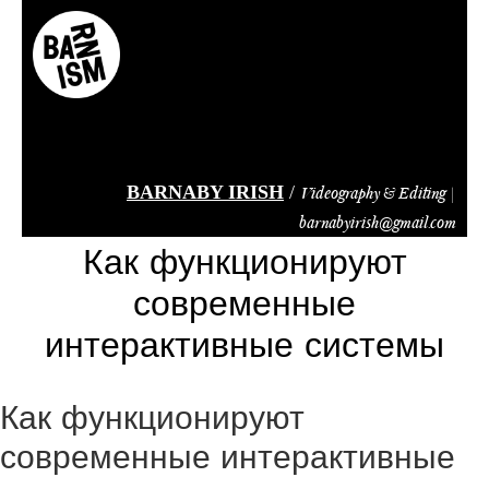
Skip
to
main
content
BARNABY IRISH
/
Videography & Editing |
barnabyirish@gmail.com
Как функционируют
современные
интерактивные системы
Как функционируют
современные интерактивные