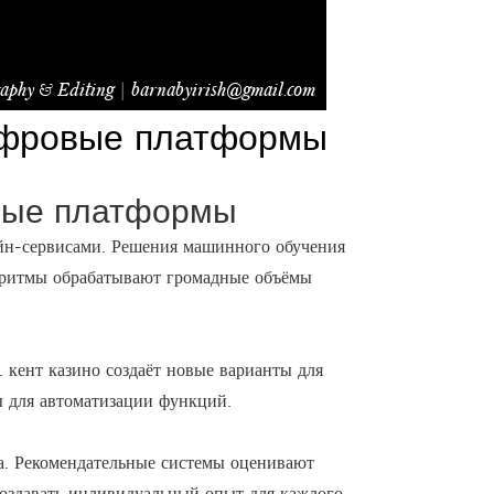
raphy & Editing |
barnabyirish@gmail.com
цифровые платформы
овые платформы
айн-сервисами. Решения машинного обучения
оритмы обрабатывают громадные объёмы
 кент казино создаёт новые варианты для
ы для автоматизации функций.
а. Рекомендательные системы оценивают
оздавать индивидуальный опыт для каждого