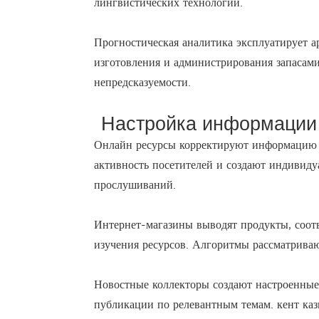
лингвистических технологий.
Прогностическая аналитика эксплуатирует 
изготовления и администрирования запасами
непредсказуемости.
Настройка информации 
Онлайн ресурсы корректируют информацию п
активность посетителей и создают индивид
прослушиваний.
Интернет-магазины выводят продукты, соотв
изучения ресурсов. Алгоритмы рассматриваю
Новостные коллекторы создают настроенные
публикации по релевантным темам. кент каз