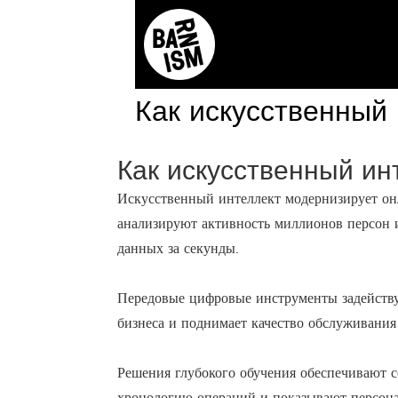
Skip
to
main
content
Как искусственный
Как искусственный и
Искусственный интеллект модернизирует он
анализируют активность миллионов персон 
данных за секунды.
Передовые цифровые инструменты задействую
бизнеса и поднимает качество обслуживани
Решения глубокого обучения обеспечивают 
хронологию операций и показывают персона