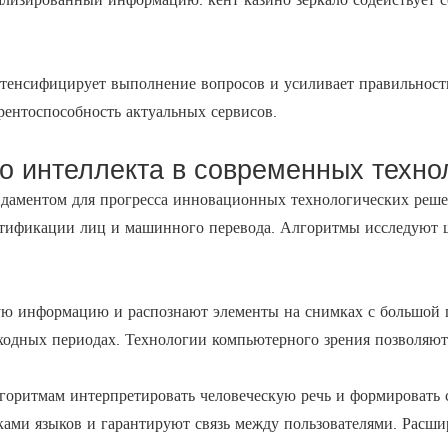
тенсифицирует выполнение вопросов и усиливает правильност
рентоспособность актуальных сервисов.
о интеллекта в современных техно
даментом для прогресса инновационных технологических реш
дентификации лиц и машинного перевода. Алгоритмы исследую
ю информацию и распознают элементы на снимках с большой п
ходных периодах. Технологии компьютерного зрения позволяют 
лгоритмам интерпретировать человеческую речь и формировать
ками языков и гарантируют связь между пользователями. Расши