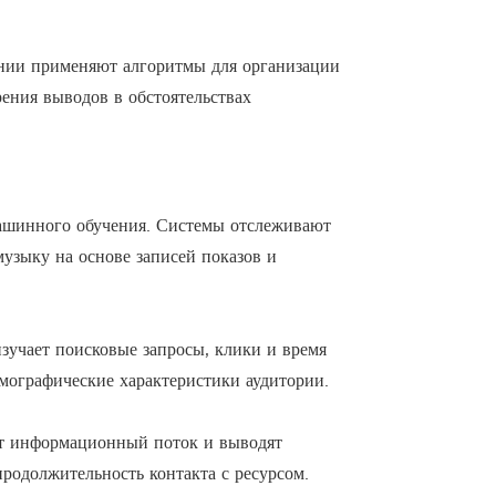
ании применяют алгоритмы для организации
ения выводов в обстоятельствах
ашинного обучения. Системы отслеживают
узыку на основе записей показов и
зучает поисковые запросы, клики и время
мографические характеристики аудитории.
ют информационный поток и выводят
родолжительность контакта с ресурсом.