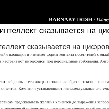
BARNABY IRISH
/
Videog
 интеллект сказывается на 
нтеллект сказывается на цифр
лайн площадки и изменяет формы контакта посетителей с онл
и настраивают интерфейсы под персональные требования. Алг
т нейронные сети для распознавания образов, текста и голоса.
я клиентов. Компании устанавливают интеллектуальные систем
сервисам предсказывать желания клиентов до выражения запрос
лизированный информацию. кент казино зеркало содействует с