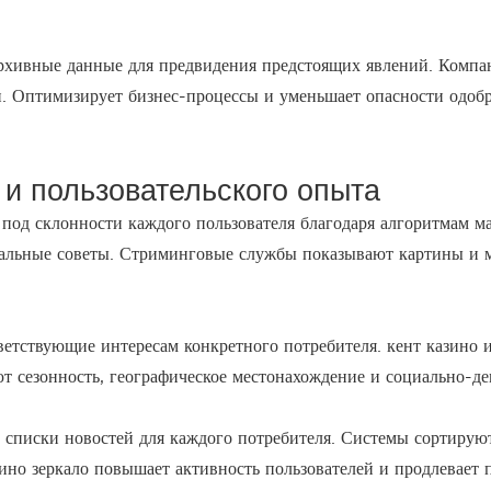
архивные данные для предвидения предстоящих явлений. Комп
. Оптимизирует бизнес-процессы и уменьшает опасности одобр
и пользовательского опыта
од склонности каждого пользователя благодаря алгоритмам м
уальные советы. Стриминговые службы показывают картины и м
етствующие интересам конкретного потребителя. кент казино и
т сезонность, географическое местонахождение и социально-де
 списки новостей для каждого потребителя. Системы сортиру
ино зеркало повышает активность пользователей и продлевает п