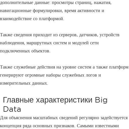
дополнительные данные: просмотры страниц, нажатия,
навигационные формулировки, время активности и
взаимодействие со платформой.
Также сведения приходит из серверов, датчиков, устройств
наблюдения, маршрутных систем и модулей сети
подключенных объектов.
Также служебные действия на уровне систем а также платформ
генерируют огромные наборы служебных логов и
измерительных данных.
Главные характеристики Big
Data
Для объяснения масштабных сведений регулярно задействуется
концепция ряда основных признаков. Самыми известными