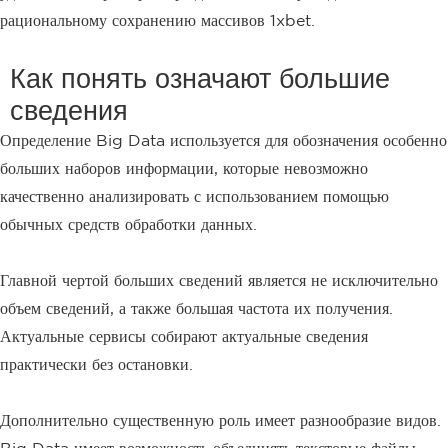
рациональному сохранению массивов 1xbet.
Как понять означают большие
сведения
Определение Big Data используется для обозначения особенно
больших наборов информации, которые невозможно
качественно анализировать с использованием помощью
обычных средств обработки данных.
Главной чертой больших сведений является не исключительно
объем сведений, а также большая частота их получения.
Актуальные сервисы собирают актуальные сведения
практически без остановки.
Дополнительно существенную роль имеет разнообразие видов.