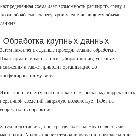
Распределенная схема дает возможность расширять среду а
также обрабатывать регулярно увеличивающиеся объемы
данных.
Обработка крупных данных
Затем накопления данные проходят стадию обработки.
Платформа очищает данные, убирает копии, устраняет
искажения а также приводит организацию до
унифицированному виду.
Этот этап считается особенно важным, поскольку корректность
первичной сведений напрямую воздействует 1хбет на
корректность обработки.
Затем подготовки данные разделяются между серверными
машинами. Анализ проводится одновременно параллельно на