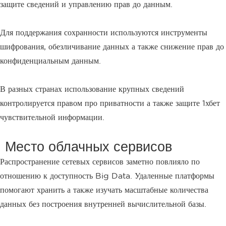
защите сведений и управлению прав до данным.
Для поддержания сохранности используются инструменты
шифрования, обезличивание данных а также снижение прав до
конфиденциальным данным.
В разных странах использование крупных сведений
контролируется правом про приватности а также защите 1хбет
чувствительной информации.
Место облачных сервисов
Распространение сетевых сервисов заметно повлияло по
отношению к доступность Big Data. Удаленные платформы
помогают хранить а также изучать масштабные количества
данных без построения внутренней вычислительной базы.