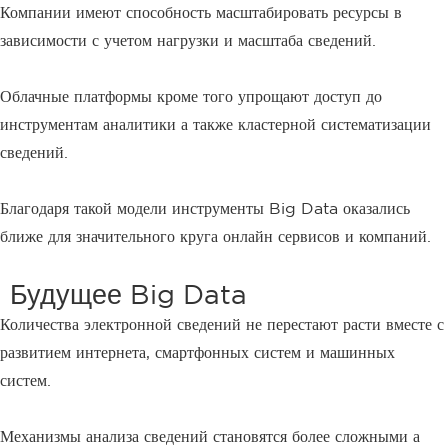
Компании имеют способность масштабировать ресурсы в
зависимости с учетом нагрузки и масштаба сведений.
Облачные платформы кроме того упрощают доступ до
инструментам аналитики а также кластерной систематизации
сведений.
Благодаря такой модели инструменты Big Data оказались
ближе для значительного круга онлайн сервисов и компаний.
Будущее Big Data
Количества электронной сведений не перестают расти вместе с
развитием интернета, смартфонных систем и машинных
систем.
Механизмы анализа сведений становятся более сложными а