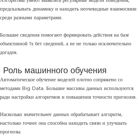
Алгоритмы умеют выявлять регулярные модели поведения,
предсказывать динамику и находить неочевидные взаимосвязи
среди разными параметрами.
Большие сведения помогают формировать действия на базе
объективной 1х бет сведений, а не не только исключительно
догадок.
Роль машинного обучения
Автоматическое обучение моделей плотно сопряжено со
методами Big Data. Большие массивы данных используются
ради настройки алгоритмов и повышения точности прогнозов.
Насколько значительнее данных обрабатывает алгоритм,
настолько точнее она способна находить связи и улучшать
прогнозы.