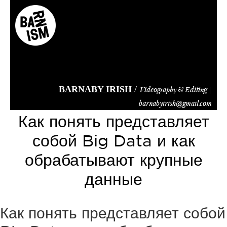
Skip
to
main
content
BARNABY IRISH
/
Videography & Editing |
barnabyirish@gmail.com
Как понять представляет
собой Big Data и как
обрабатывают крупные
данные
Как понять представляет собой