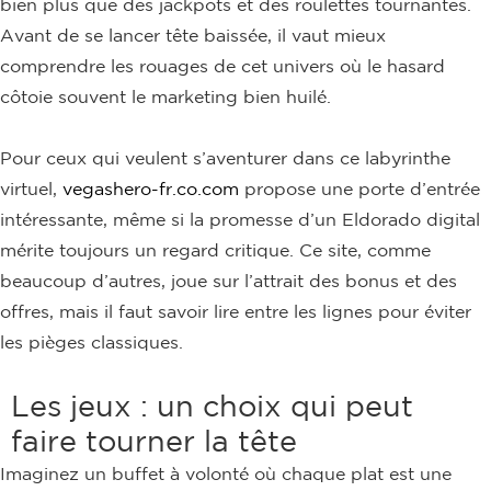
bien plus que des jackpots et des roulettes tournantes.
Avant de se lancer tête baissée, il vaut mieux
comprendre les rouages de cet univers où le hasard
côtoie souvent le marketing bien huilé.
Pour ceux qui veulent s’aventurer dans ce labyrinthe
virtuel,
vegashero-fr.co.com
propose une porte d’entrée
intéressante, même si la promesse d’un Eldorado digital
mérite toujours un regard critique. Ce site, comme
beaucoup d’autres, joue sur l’attrait des bonus et des
offres, mais il faut savoir lire entre les lignes pour éviter
les pièges classiques.
Les jeux : un choix qui peut
faire tourner la tête
Imaginez un buffet à volonté où chaque plat est une