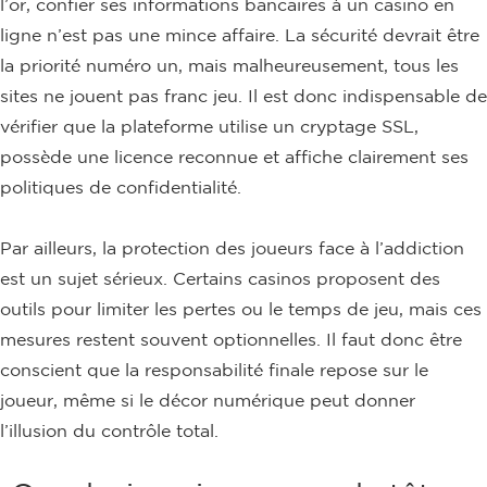
l’or, confier ses informations bancaires à un casino en
ligne n’est pas une mince affaire. La sécurité devrait être
la priorité numéro un, mais malheureusement, tous les
sites ne jouent pas franc jeu. Il est donc indispensable de
vérifier que la plateforme utilise un cryptage SSL,
possède une licence reconnue et affiche clairement ses
politiques de confidentialité.
Par ailleurs, la protection des joueurs face à l’addiction
est un sujet sérieux. Certains casinos proposent des
outils pour limiter les pertes ou le temps de jeu, mais ces
mesures restent souvent optionnelles. Il faut donc être
conscient que la responsabilité finale repose sur le
joueur, même si le décor numérique peut donner
l’illusion du contrôle total.