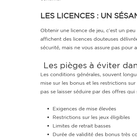
LES LICENCES : UN SÉSA
Obtenir une licence de jeu, c’est un peu
affichent des licences douteuses délivr
sécurité, mais ne vous assure pas pour 
Les pièges à éviter da
Les conditions générales, souvent longue
mise sur les bonus et les restrictions sur le
pas se laisser séduire par des offres qui
Exigences de mise élevées
Restrictions sur les jeux éligibles
Limites de retrait basses
Durée de validité des bonus très c