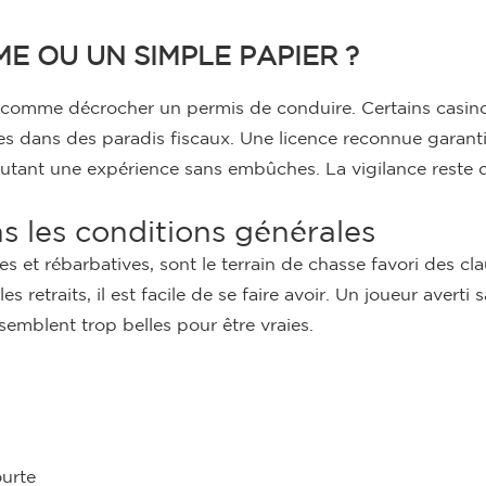
ME OU UN SIMPLE PAPIER ?
 comme décrocher un permis de conduire. Certains casinos 
ées dans des paradis fiscaux. Une licence reconnue garan
autant une expérience sans embûches. La vigilance reste 
ns les conditions générales
s et rébarbatives, sont le terrain de chasse favori des cl
s retraits, il est facile de se faire avoir. Un joueur averti sa
 semblent trop belles pour être vraies.
ourte