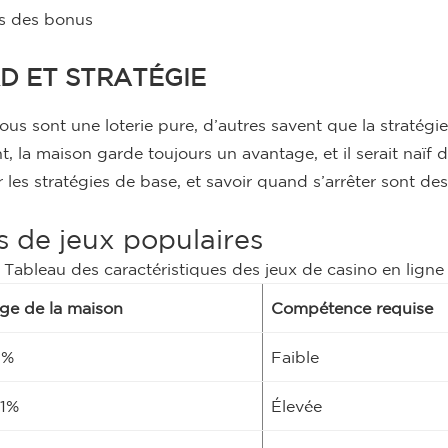
us des bonus
RD ET STRATÉGIE
us sont une loterie pure, d’autres savent que la stratégie
la maison garde toujours un avantage, et il serait naïf de 
r les stratégies de base, et savoir quand s’arrêter sont 
 de jeux populaires
Tableau des caractéristiques des jeux de casino en ligne
ge de la maison
Compétence requise
5%
Faible
 1%
Élevée