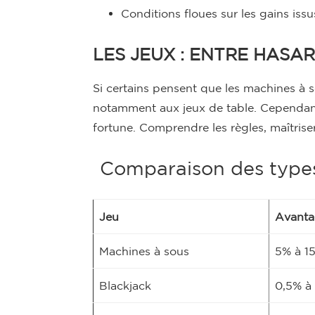
Conditions floues sur les gains iss
LES JEUX : ENTRE HASA
Si certains pensent que les machines à so
notamment aux jeux de table. Cependant, 
fortune. Comprendre les règles, maîtrise
Comparaison des types
Jeu
Avanta
Machines à sous
5% à 1
Blackjack
0,5% à