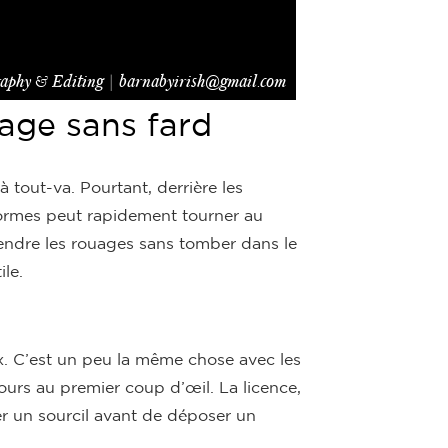
raphy & Editing |
barnabyirish@gmail.com
tage sans fard
tout-va. Pourtant, derrière les
formes peut rapidement tourner au
rendre les rouages sans tomber dans le
le.
x. C’est un peu la même chose avec les
ours au premier coup d’œil. La licence,
ver un sourcil avant de déposer un