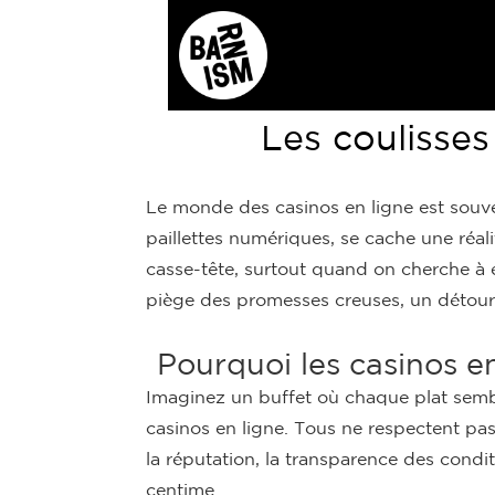
Skip
to
main
content
Les coulisses
Le monde des casinos en ligne est souve
paillettes numériques, se cache une réa
casse-tête, surtout quand on cherche à 
piège des promesses creuses, un détou
Pourquoi les casinos e
Imaginez un buffet où chaque plat sembl
casinos en ligne. Tous ne respectent pas
la réputation, la transparence des condit
centime.