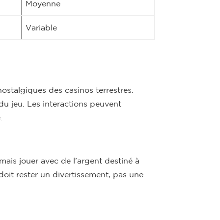
Moyenne
Variable
nostalgiques des casinos terrestres.
 du jeu. Les interactions peuvent
.
jamais jouer avec de l’argent destiné à
 doit rester un divertissement, pas une