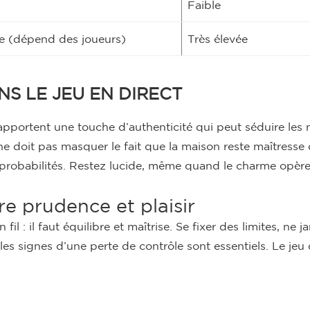
Faible
le (dépend des joueurs)
Très élevée
S LE JEU EN DIRECT
 apportent une touche d’authenticité qui peut séduire les 
 ne doit pas masquer le fait que la maison reste maîtresse
s probabilités. Restez lucide, même quand le charme opère
re prudence et plaisir
il : il faut équilibre et maîtrise. Se fixer des limites, ne 
les signes d’une perte de contrôle sont essentiels. Le jeu