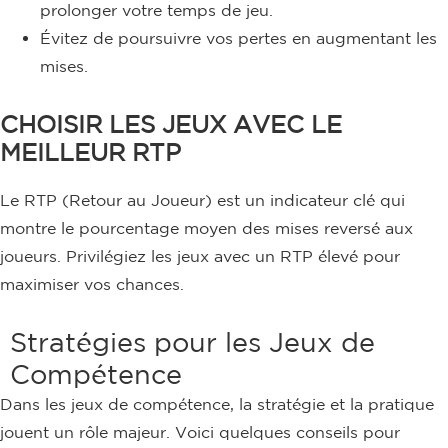
prolonger votre temps de jeu.
Évitez de poursuivre vos pertes en augmentant les
mises.
CHOISIR LES JEUX AVEC LE
MEILLEUR RTP
Le RTP (Retour au Joueur) est un indicateur clé qui
montre le pourcentage moyen des mises reversé aux
joueurs. Privilégiez les jeux avec un RTP élevé pour
maximiser vos chances.
Stratégies pour les Jeux de
Compétence
Dans les jeux de compétence, la stratégie et la pratique
jouent un rôle majeur. Voici quelques conseils pour