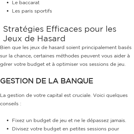
Le baccarat
Les paris sportifs
Stratégies Efficaces pour les
Jeux de Hasard
Bien que les jeux de hasard soient principalement basés
sur la chance, certaines méthodes peuvent vous aider à
gérer votre budget et à optimiser vos sessions de jeu.
GESTION DE LA BANQUE
La gestion de votre capital est cruciale. Voici quelques
conseils :
Fixez un budget de jeu et ne le dépassez jamais.
Divisez votre budget en petites sessions pour