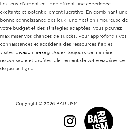
Les jeux d’argent en ligne offrent une expérience
excitante et potentiellement lucrative. En combinant une
bonne connaissance des jeux, une gestion rigoureuse de
votre budget et des stratégies adaptées, vous pouvez
maximiser vos chances de succès. Pour approfondir vos
connaissances et accéder à des ressources fiables,
visitez
divaspin.ae.org
. Jouez toujours de manière
responsable et profitez pleinement de votre expérience
de jeu en ligne.
Copyright © 2026 BARNISM