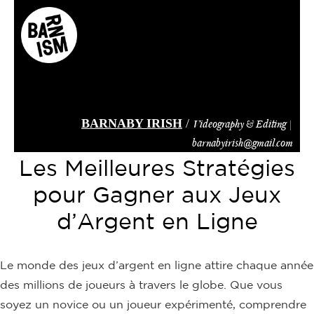
Skip
to
main
content
BARNABY IRISH
/
Videography & Editing |
barnabyirish@gmail.com
Les Meilleures Stratégies
pour Gagner aux Jeux
d’Argent en Ligne
Le monde des jeux d’argent en ligne attire chaque année
des millions de joueurs à travers le globe. Que vous
soyez un novice ou un joueur expérimenté, comprendre