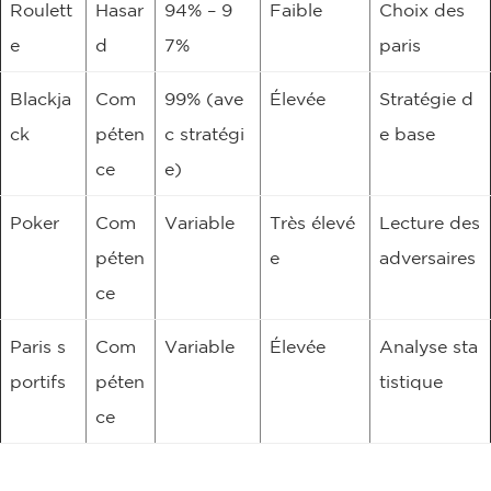
Roulett
Hasar
94% – 9
Faible
Choix des
e
d
7%
paris
Blackja
Com
99% (ave
Élevée
Stratégie d
ck
péten
c stratégi
e base
ce
e)
Poker
Com
Variable
Très élevé
Lecture des
péten
e
adversaires
ce
Paris s
Com
Variable
Élevée
Analyse sta
portifs
péten
tistique
ce