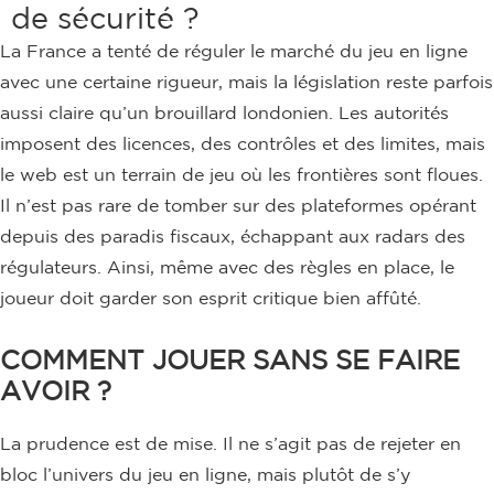
de sécurité ?
La France a tenté de réguler le marché du jeu en ligne
avec une certaine rigueur, mais la législation reste parfois
aussi claire qu’un brouillard londonien. Les autorités
imposent des licences, des contrôles et des limites, mais
le web est un terrain de jeu où les frontières sont floues.
Il n’est pas rare de tomber sur des plateformes opérant
depuis des paradis fiscaux, échappant aux radars des
régulateurs. Ainsi, même avec des règles en place, le
joueur doit garder son esprit critique bien affûté.
COMMENT JOUER SANS SE FAIRE
AVOIR ?
La prudence est de mise. Il ne s’agit pas de rejeter en
bloc l’univers du jeu en ligne, mais plutôt de s’y