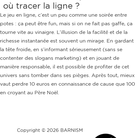
où tracer la ligne ?
Le jeu en ligne, c’est un peu comme une soirée entre
potes : ça peut être fun, mais si on ne fait pas gaffe, ça
tourne vite au vinaigre. L’illusion de la facilité et de la
richesse instantanée est souvent un mirage. En gardant
la tête froide, en s’informant sérieusement (sans se
contenter des slogans marketing) et en jouant de
manière responsable, il est possible de profiter de cet
univers sans tomber dans ses pièges. Après tout, mieux
vaut perdre 10 euros en connaissance de cause que 100
en croyant au Père Noël.
Copyright © 2026 BARNISM