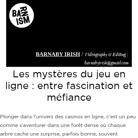
Skip
to
main
content
BARNABY IRISH
/
Videography & Editing |
barnabyirish@gmail.com
Les mystères du jeu en
ligne : entre fascination et
méfiance
Plonger dans l’univers des casinos en ligne, c’est un peu
comme s’aventurer dans une forêt dense où chaque
arbre cache une surprise, parfois bonne, souvent