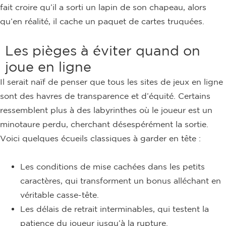
fait croire qu’il a sorti un lapin de son chapeau, alors
qu’en réalité, il cache un paquet de cartes truquées.
Les pièges à éviter quand on
joue en ligne
Il serait naïf de penser que tous les sites de jeux en ligne
sont des havres de transparence et d’équité. Certains
ressemblent plus à des labyrinthes où le joueur est un
minotaure perdu, cherchant désespérément la sortie.
Voici quelques écueils classiques à garder en tête :
Les conditions de mise cachées dans les petits
caractères, qui transforment un bonus alléchant en
véritable casse-tête.
Les délais de retrait interminables, qui testent la
patience du joueur jusqu’à la rupture.