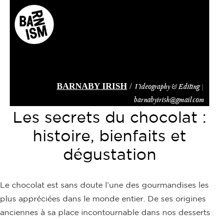
Skip
to
main
content
BARNABY IRISH
/
Videography & Editing |
barnabyirish@gmail.com
Les secrets du chocolat :
histoire, bienfaits et
dégustation
Le chocolat est sans doute l’une des gourmandises les
plus appréciées dans le monde entier. De ses origines
anciennes à sa place incontournable dans nos desserts