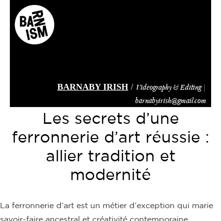
Skip
to
main
content
BARNABY IRISH
/
Videography & Editing |
barnabyirish@gmail.com
Les secrets d’une
ferronnerie d’art réussie :
allier tradition et
modernité
La ferronnerie d’art est un métier d’exception qui marie
savoir-faire ancestral et créativité contemporaine.