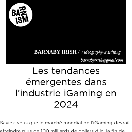
Skip
to
main
content
BARNABY IRISH
/
Videography & Editing |
barnabyirish@gmail.com
Les tendances
émergentes dans
l’industrie iGaming en
2024
Saviez-vous que le marché mondial de l’iGaming devrait
atteindre plus de 100 milliards de dollars d’ici la fin de