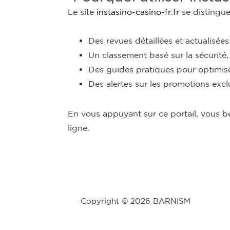
Le site
instasino-casino-fr.fr
se distingue
Des revues détaillées et actualisée
Un classement basé sur la sécurité, l
Des guides pratiques pour optimise
Des alertes sur les promotions excl
En vous appuyant sur ce portail, vous 
ligne.
Copyright © 2026 BARNISM