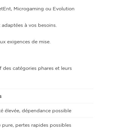
NetEnt, Microgaming ou Evolution
 adaptées à vos besoins.
 aux exigences de mise.
f des catégories phares et leurs
s
ité élevée, dépendance possible
pure, pertes rapides possibles