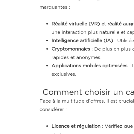
marquantes :
Réalité virtuelle (VR) et réalité a
une interaction plus naturelle et ca
Intelligence artificielle (IA)
: Utilis
Cryptomonnaies
: De plus en plus 
rapides et anonymes.
Applications mobiles optimisées
: 
exclusives.
Comment choisir un cas
Face à la multitude d’offres, il est cruci
considérer :
Licence et régulation :
Vérifiez que