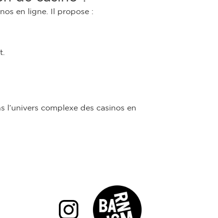
nos en ligne. Il propose :
t.
s l’univers complexe des casinos en