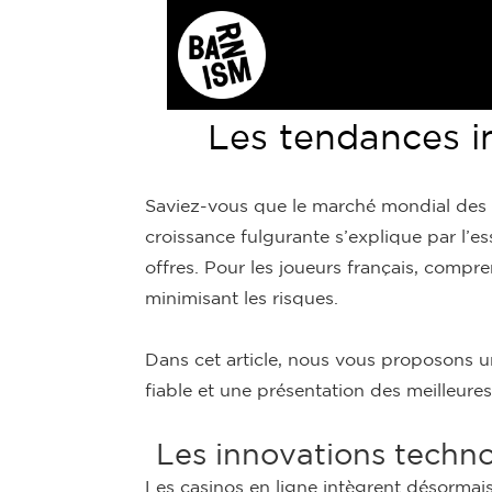
Skip
to
main
content
Les tendances i
Saviez-vous que le marché mondial des ca
croissance fulgurante s’explique par l’es
offres. Pour les joueurs français, compr
minimisant les risques.
Dans cet article, nous vous proposons u
fiable et une présentation des meilleur
Les innovations techno
Les casinos en ligne intègrent désormais