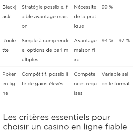
Blackj
Stratégie possible, f
Nécessite
99 %
ack
aible avantage mais
de la prat
on
ique
Roule
Simple à comprendr
Avantage
94 % – 97 %
tte
e, options de pari m
maison fi
ultiples
xe
Poker
Compétitif, possibili
Compéte
Variable sel
en lig
té de gains élevés
nces requ
on le format
ne
ises
Les critères essentiels pour
choisir un casino en ligne fiable