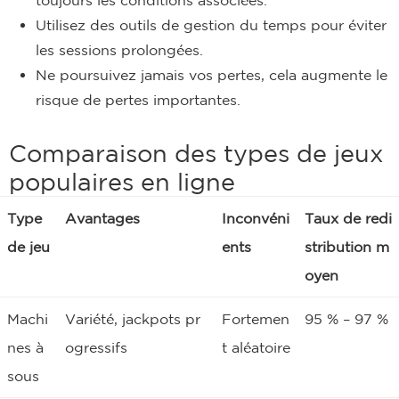
toujours les conditions associées.
Utilisez des outils de gestion du temps pour éviter
les sessions prolongées.
Ne poursuivez jamais vos pertes, cela augmente le
risque de pertes importantes.
Comparaison des types de jeux
populaires en ligne
Type
Avantages
Inconvéni
Taux de redi
de jeu
ents
stribution m
oyen
Machi
Variété, jackpots pr
Fortemen
95 % – 97 %
nes à
ogressifs
t aléatoire
sous