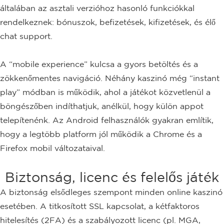
általában az asztali verzióhoz hasonló funkciókkal
rendelkeznek: bónuszok, befizetések, kifizetések, és élő
chat support.
A “mobile experience” kulcsa a gyors betöltés és a
zökkenőmentes navigáció. Néhány kaszinó még “instant
play” módban is működik, ahol a játékot közvetlenül a
böngészőben indíthatjuk, anélkül, hogy külön appot
telepítenénk. Az Android felhasználók gyakran említik,
hogy a legtöbb platform jól működik a Chrome és a
Firefox mobil változataival.
Biztonság, licenc és felelős játék
A biztonság elsődleges szempont minden online kaszinó
esetében. A titkosított SSL kapcsolat, a kétfaktoros
hitelesítés (2FA) és a szabályozott licenc (pl. MGA,