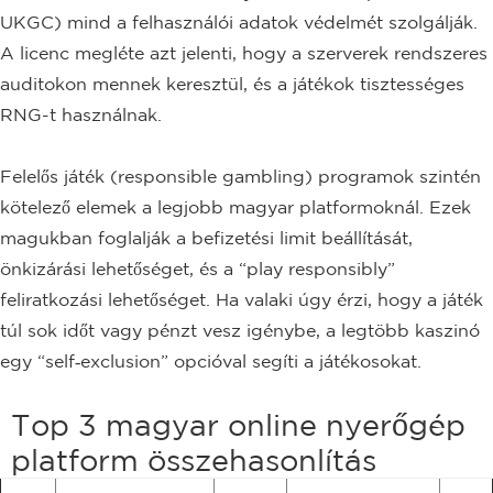
UKGC) mind a felhasználói adatok védelmét szolgálják.
A licenc megléte azt jelenti, hogy a szerverek rendszeres
auditokon mennek keresztül, és a játékok tisztességes
RNG-t használnak.
Felelős játék (responsible gambling) programok szintén
kötelező elemek a legjobb magyar platformoknál. Ezek
magukban foglalják a befizetési limit beállítását,
önkizárási lehetőséget, és a “play responsibly”
feliratkozási lehetőséget. Ha valaki úgy érzi, hogy a játék
túl sok időt vagy pénzt vesz igénybe, a legtöbb kaszinó
egy “self‑exclusion” opcióval segíti a játékosokat.
Top 3 magyar online nyerőgép
platform összehasonlítás