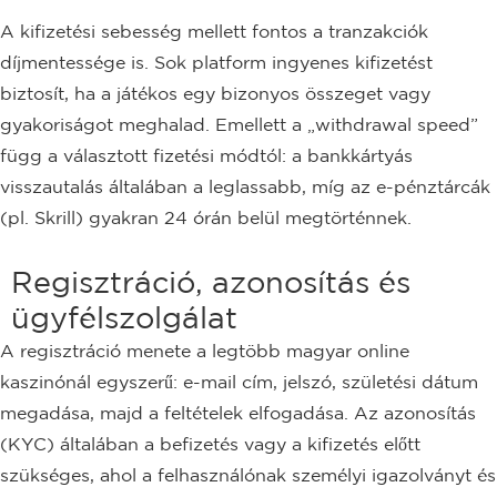
A kifizetési sebesség mellett fontos a tranzakciók
díjmentessége is. Sok platform ingyenes kifizetést
biztosít, ha a játékos egy bizonyos összeget vagy
gyakoriságot meghalad. Emellett a „withdrawal speed”
függ a választott fizetési módtól: a bankkártyás
visszautalás általában a leglassabb, míg az e-pénztárcák
(pl. Skrill) gyakran 24 órán belül megtörténnek.
Regisztráció, azonosítás és
ügyfélszolgálat
A regisztráció menete a legtöbb magyar online
kaszinónál egyszerű: e-mail cím, jelszó, születési dátum
megadása, majd a feltételek elfogadása. Az azonosítás
(KYC) általában a befizetés vagy a kifizetés előtt
szükséges, ahol a felhasználónak személyi igazolványt és