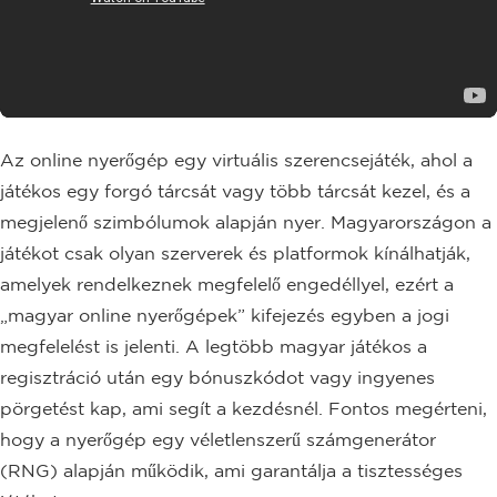
Az online nyerőgép egy virtuális szerencsejáték, ahol a
játékos egy forgó tárcsát vagy több tárcsát kezel, és a
megjelenő szimbólumok alapján nyer. Magyarországon a
játékot csak olyan szerverek és platformok kínálhatják,
amelyek rendelkeznek megfelelő engedéllyel, ezért a
„magyar online nyerőgépek” kifejezés egyben a jogi
megfelelést is jelenti. A legtöbb magyar játékos a
regisztráció után egy bónuszkódot vagy ingyenes
pörgetést kap, ami segít a kezdésnél. Fontos megérteni,
hogy a nyerőgép egy véletlenszerű számgenerátor
(RNG) alapján működik, ami garantálja a tisztességes