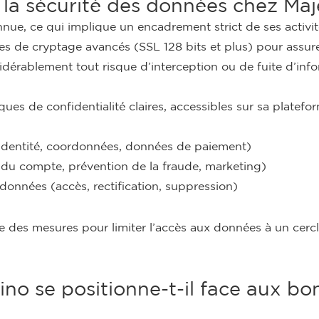
 la sécurité des données chez Maj
nnue, ce qui implique un encadrement strict de ses activ
les de cryptage avancés (SSL 128 bits et plus) pour assure
nsidérablement tout risque d’interception ou de fuite d’inf
ques de confidentialité claires, accessibles sur sa plateform
(identité, coordonnées, données de paiement)
n du compte, prévention de la fraude, marketing)
s données (accès, rectification, suppression)
des mesures pour limiter l’accès aux données à un cercl
o se positionne-t-il face aux bo