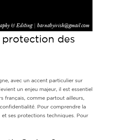
raphy & Editing |
barnabyirish@gmail.com
a protection des
e, avec un accent particulier sur
evient un enjeu majeur, il est essentiel
s français, comme partout ailleurs,
 confidentialité. Pour comprendre la
 et ses protections techniques. Pour