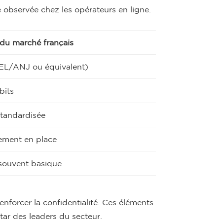
e observée chez les opérateurs en ligne.
du marché français
EL/ANJ ou équivalent)
bits
tandardisée
rement en place
 souvent basique
nforcer la confidentialité. Ces éléments
ar des leaders du secteur.