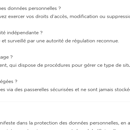
mes données personnelles ?
 exercer vos droits d’accès, modification ou suppressi
orité indépendante ?
 et surveillé par une autorité de régulation reconnue.
tage ?
nt, qui dispose de procédures pour gérer ce type de situ
tégées ?
s via des passerelles sécurisées et ne sont jamais stockée
ifeste dans la protection des données personnelles, en al