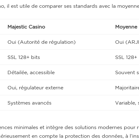
ino, il est utile de comparer ses standards avec la moyenn
Majestic Casino
Moyenne 
Oui (Autorité de régulation)
Oui (ARJ
SSL 128+ bits
SSL 128+ 
Détailée, accessible
Souvent s
Oui, régulateur externe
Majoritai
Systèmes avancés
Variable,
ences minimales et intègre des solutions modernes pour re
rieusement en compte la protection des données, à l’inst