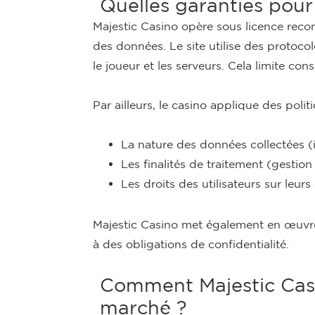
Quelles garanties pour
Majestic Casino opère sous licence reco
des données. Le site utilise des protoco
le joueur et les serveurs. Cela limite co
Par ailleurs, le casino applique des politi
La nature des données collectées 
Les finalités de traitement (gestio
Les droits des utilisateurs sur leur
Majestic Casino met également en œuvre 
à des obligations de confidentialité.
Comment Majestic Casin
marché ?