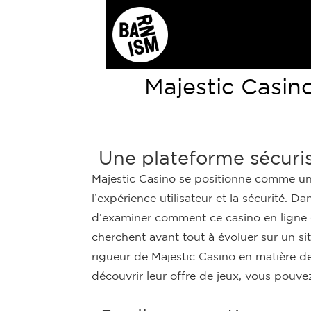
Skip
to
main
content
Majestic Casino
Une plateforme sécuris
Majestic Casino se positionne comme une
l’expérience utilisateur et la sécurité. 
d’examiner comment ce casino en ligne gè
cherchent avant tout à évoluer sur un si
rigueur de Majestic Casino en matière de
découvrir leur offre de jeux, vous pouvez