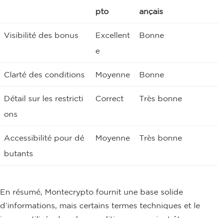
pto
ançais
Visibilité des bonus
Excellent
Bonne
e
Clarté des conditions
Moyenne
Bonne
Détail sur les restricti
Correct
Très bonne
ons
Accessibilité pour dé
Moyenne
Très bonne
butants
En résumé, Montecrypto fournit une base solide
d’informations, mais certains termes techniques et le