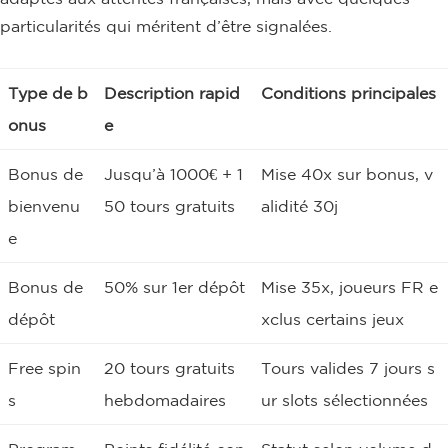
particularités qui méritent d’être signalées.
Type de b
Description rapid
Conditions principales
onus
e
Bonus de
Jusqu’à 1000€ + 1
Mise 40x sur bonus, v
bienvenu
50 tours gratuits
alidité 30j
e
Bonus de
50% sur 1er dépôt
Mise 35x, joueurs FR e
dépôt
xclus certains jeux
Free spin
20 tours gratuits
Tours valides 7 jours s
s
hebdomadaires
ur slots sélectionnées