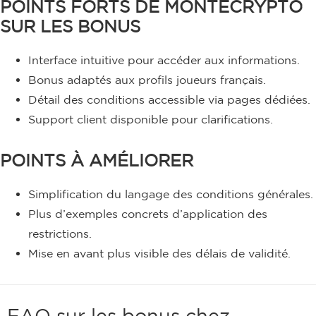
POINTS FORTS DE MONTECRYPTO
SUR LES BONUS
Interface intuitive pour accéder aux informations.
Bonus adaptés aux profils joueurs français.
Détail des conditions accessible via pages dédiées.
Support client disponible pour clarifications.
POINTS À AMÉLIORER
Simplification du langage des conditions générales.
Plus d’exemples concrets d’application des
restrictions.
Mise en avant plus visible des délais de validité.
FAQ sur les bonus chez