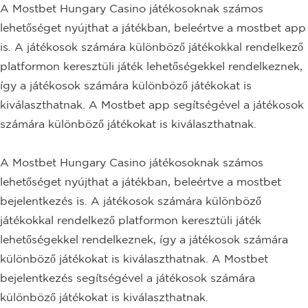
A Mostbet Hungary Casino játékosoknak számos
lehetőséget nyújthat a játékban, beleértve a mostbet app
is. A játékosok számára különböző játékokkal rendelkező
platformon keresztüli játék lehetőségekkel rendelkeznek,
így a játékosok számára különböző játékokat is
kiválaszthatnak. A Mostbet app segítségével a játékosok
számára különböző játékokat is kiválaszthatnak.
A Mostbet Hungary Casino játékosoknak számos
lehetőséget nyújthat a játékban, beleértve a mostbet
bejelentkezés is. A játékosok számára különböző
játékokkal rendelkező platformon keresztüli játék
lehetőségekkel rendelkeznek, így a játékosok számára
különböző játékokat is kiválaszthatnak. A Mostbet
bejelentkezés segítségével a játékosok számára
különböző játékokat is kiválaszthatnak.