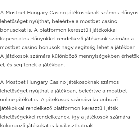
A Mostbet Hungary Casino játékosoknak számos előnyös
lehetőséget nyújthat, beleértve a mostbet casino
bonusokat is. A platformon keresztüli játékokkal
kapcsolatos előnyökkel rendelkező játékosok számára a
mostbet casino bonusok nagy segítség lehet a játékban.
A játékosok számára különböző mennyiségekben érhetők
el, és segítenek a játékban.
A Mostbet Hungary Casino játékosoknak számos
lehetőséget nyújthat a játékban, beleértve a mostbet
online játékot is. A játékosok számára különböző
játékokkal rendelkező platformon keresztüli játék
lehetőségekkel rendelkeznek, így a játékosok számára
különböző játékokat is kiválaszthatnak.