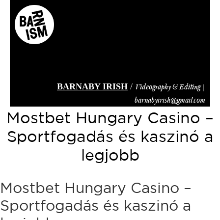
Skip
to
main
content
BARNABY IRISH
/
Videography & Editing |
barnabyirish@gmail.com
Mostbet Hungary Casino –
Sportfogadás és kaszinó a
legjobb
Mostbet Hungary Casino –
Sportfogadás és kaszinó a