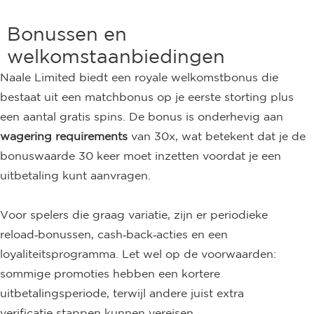
Bonussen en
welkomstaanbiedingen
Naale Limited biedt een royale welkomstbonus die
bestaat uit een matchbonus op je eerste storting plus
een aantal gratis spins. De bonus is onderhevig aan
wagering requirements
van 30x, wat betekent dat je de
bonuswaarde 30 keer moet inzetten voordat je een
uitbetaling kunt aanvragen.
Voor spelers die graag variatie, zijn er periodieke
reload‑bonussen, cash‑back‑acties en een
loyaliteitsprogramma. Let wel op de voorwaarden:
sommige promoties hebben een kortere
uitbetalingsperiode, terwijl andere juist extra
verificatie‑stappen kunnen vereisen.