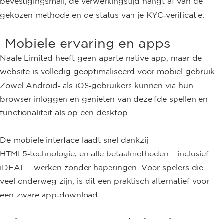
bevestigingsmail; de verwerkingstijd hangt af van de
gekozen methode en de status van je KYC‑verificatie.
Mobiele ervaring en apps
Naale Limited heeft geen aparte native app, maar de
website is volledig geoptimaliseerd voor mobiel gebruik.
Zowel Android‑ als iOS‑gebruikers kunnen via hun
browser inloggen en genieten van dezelfde spellen en
functionaliteit als op een desktop.
De mobiele interface laadt snel dankzij
HTML5‑technologie, en alle betaalmethoden – inclusief
iDEAL – werken zonder haperingen. Voor spelers die
veel onderweg zijn, is dit een praktisch alternatief voor
een zware app‑download.