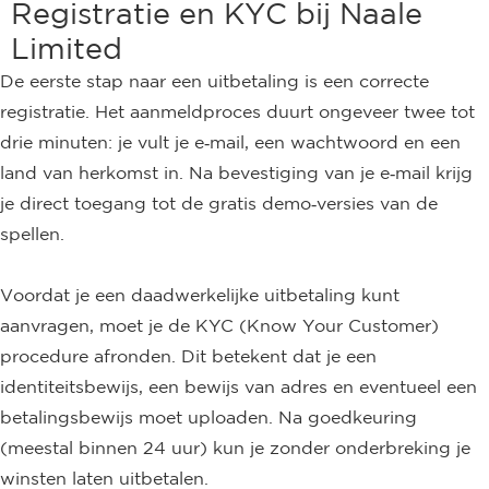
Registratie en KYC bij Naale
Limited
De eerste stap naar een uitbetaling is een correcte
registratie. Het aanmeldproces duurt ongeveer twee tot
drie minuten: je vult je e‑mail, een wachtwoord en een
land van herkomst in. Na bevestiging van je e‑mail krijg
je direct toegang tot de gratis demo‑versies van de
spellen.
Voordat je een daadwerkelijke uitbetaling kunt
aanvragen, moet je de KYC (Know Your Customer)
procedure afronden. Dit betekent dat je een
identiteitsbewijs, een bewijs van adres en eventueel een
betalingsbewijs moet uploaden. Na goedkeuring
(meestal binnen 24 uur) kun je zonder onderbreking je
winsten laten uitbetalen.