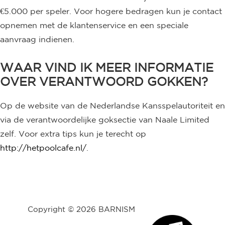
€5.000 per speler. Voor hogere bedragen kun je contact
opnemen met de klantenservice en een speciale
aanvraag indienen.
WAAR VIND IK MEER INFORMATIE
OVER VERANTWOORD GOKKEN?
Op de website van de Nederlandse Kansspelautoriteit en
via de verantwoordelijke goksectie van Naale Limited
zelf. Voor extra tips kun je terecht op
http://hetpoolcafe.nl/
.
Copyright © 2026 BARNISM