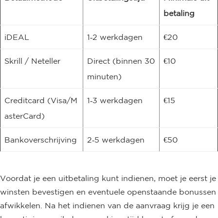
betaling
iDEAL
1‑2 werkdagen
€20
Skrill / Neteller
Direct (binnen 30
€10
minuten)
Creditcard (Visa/M
1‑3 werkdagen
€15
asterCard)
Bankoverschrijving
2‑5 werkdagen
€50
Voordat je een uitbetaling kunt indienen, moet je eerst je
winsten bevestigen en eventuele openstaande bonussen
afwikkelen. Na het indienen van de aanvraag krijg je een