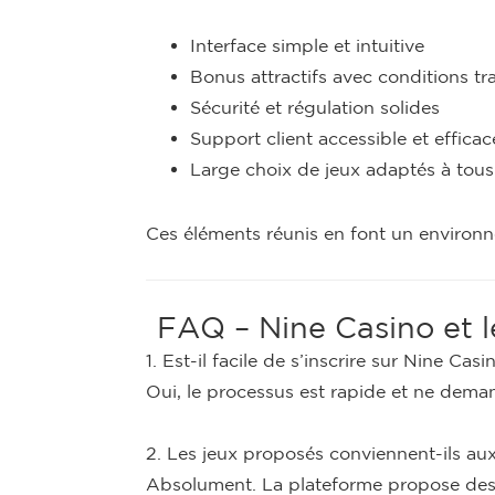
Interface simple et intuitive
Bonus attractifs avec conditions t
Sécurité et régulation solides
Support client accessible et efficac
Large choix de jeux adaptés à tous 
Ces éléments réunis en font un environn
FAQ – Nine Casino et 
1. Est-il facile de s’inscrire sur Nine Casi
Oui, le processus est rapide et ne dema
2. Les jeux proposés conviennent-ils au
Absolument. La plateforme propose des 