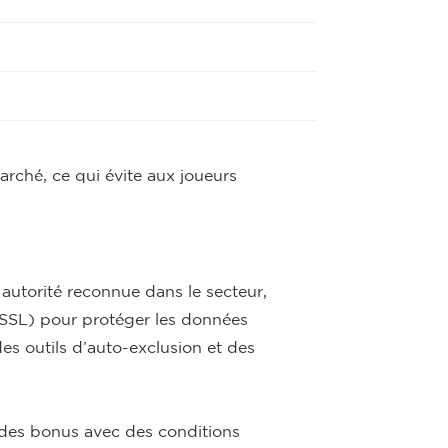
ché, ce qui évite aux joueurs
 autorité reconnue dans le secteur,
 (SSL) pour protéger les données
des outils d’auto-exclusion et des
t des bonus avec des conditions