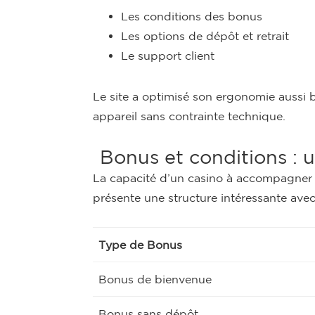
Les conditions des bonus
Les options de dépôt et retrait
Le support client
Le site a optimisé son ergonomie aussi 
appareil sans contrainte technique.
Bonus et conditions :
La capacité d’un casino à accompagner 
présente une structure intéressante avec
Type de Bonus
Bonus de bienvenue
Bonus sans dépôt