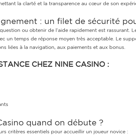
tant la clarté et la transparence au cœur de son expérien
nement : un filet de sécurité po
uestion ou obtenir de l’aide rapidement est rassurant. Le
 avec un temps de réponse moyen très acceptable. Le suppo
ions liées à la navigation, aux paiements et aux bonus.
STANCE CHEZ NINE CASINO :
ants
 Casino quand on débute ?
rs critères essentiels pour accueillir un joueur novice :