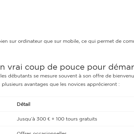
bien sur ordinateur que sur mobile, ce qui permet de co
 un vrai coup de pouce pour démar
les débutants se mesure souvent à son offre de bienvenu
 plusieurs avantages que les novices apprécieront :
Détail
Jusqu’à 300 € + 100 tours gratuits
Offres occasionnelles