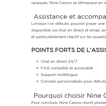
opaques, Nine Casino se démarque en met
Assistance et accompag
Lorsque l’on débute, pouvoir poser une q
disponible via chat en direct et email,
et particulièrement réactif sur les quest
POINTS FORTS DE L’ASSI
Chat en direct 24/7
FAQ complète et accessible
Support multilingue
Conseils personnalisés pour début
Pourquoi choisir Nine
Pour conclure, Nine Casino réunit plusieu