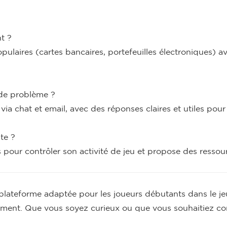
t ?
ulaires (cartes bancaires, portefeuilles électroniques) av
 de problème ?
via chat et email, avec des réponses claires et utiles pour
te ?
 pour contrôler son activité de jeu et propose des ressou
lateforme adaptée pour les joueurs débutants dans le jeu
ement. Que vous soyez curieux ou que vous souhaitiez conc