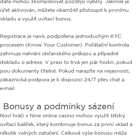
data mohou zkomplikovat pozdější výběry. Jakmile je
účet aktivován, můžete okamžitě přistoupit k prvnímu
vkladu a využít uvítací bonus.
Registrace je navíc podpořena jednoduchým KYC
procesem (Know Your Customer). Počáteční kontrola
zahrnuje nahrání občanského průkazu a případně
dokladu o adrese. V praxi to trvá jen pár hodin, pokud
jsou dokumenty čitelné. Pokud narazíte na nejasnosti,
zákaznická podpora je k dispozici 24/7 přes chat a
e‑mail.
Bonusy a podmínky sázení
Noví hráči v Nine online casino mohou využít štědrý
uvítací balíček, který kombinuje bonus za první vklad a
několik volných zatočení. Celková výše bonusu může