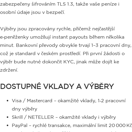
zabezpečeny šifrováním TLS 1.3, takže vaše peníze i
osobní údaje jsou v bezpečí.
Výběry jsou zpracovány rychle, přičemž nejčastější
e‑peněženky umožňují instant payouts během několika
minut. Bankovní převody obvykle trvají 1–3 pracovní dny,
což je standard v českém prostředí. Při první žádosti o
výběr bude nutné dokončit KYC, jinak může dojít ke
zdržení.
DOSTUPNÉ VKLADY A VÝBĚRY
Visa / Mastercard – okamžité vklady, 1‑2 pracovní
dny výběry
Skrill / NETELLER – okamžité vklady i výběry
PayPal – rychlé transakce, maximální limit 20 000 Kč