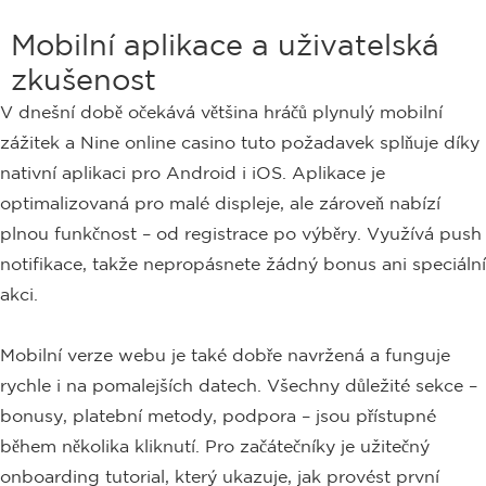
Mobilní aplikace a uživatelská
zkušenost
V dnešní době očekává většina hráčů plynulý mobilní
zážitek a Nine online casino tuto požadavek splňuje díky
nativní aplikaci pro Android i iOS. Aplikace je
optimalizovaná pro malé displeje, ale zároveň nabízí
plnou funkčnost – od registrace po výběry. Využívá push
notifikace, takže nepropásnete žádný bonus ani speciální
akci.
Mobilní verze webu je také dobře navržená a funguje
rychle i na pomalejších datech. Všechny důležité sekce –
bonusy, platební metody, podpora – jsou přístupné
během několika kliknutí. Pro začátečníky je užitečný
onboarding tutorial, který ukazuje, jak provést první