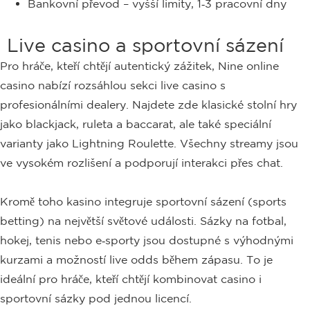
Bankovní převod – vyšší limity, 1‑3 pracovní dny
Live casino a sportovní sázení
Pro hráče, kteří chtějí autentický zážitek, Nine online
casino nabízí rozsáhlou sekci live casino s
profesionálními dealery. Najdete zde klasické stolní hry
jako blackjack, ruleta a baccarat, ale také speciální
varianty jako Lightning Roulette. Všechny streamy jsou
ve vysokém rozlišení a podporují interakci přes chat.
Kromě toho kasino integruje sportovní sázení (sports
betting) na největší světové události. Sázky na fotbal,
hokej, tenis nebo e‑sporty jsou dostupné s výhodnými
kurzami a možností live odds během zápasu. To je
ideální pro hráče, kteří chtějí kombinovat casino i
sportovní sázky pod jednou licencí.