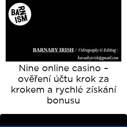
Skip
to
main
content
BARNABY IRISH
/
Videography & Editing |
barnabyirish@gmail.com
Nine online casino –
ověření účtu krok za
krokem a rychlé získání
bonusu