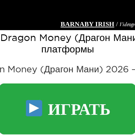
BARNABY IRISH
/
Videog
 Dragon Money (Драгон Мани
платформы
n Money (Драгон Мани) 2026 
ИГРАТЬ