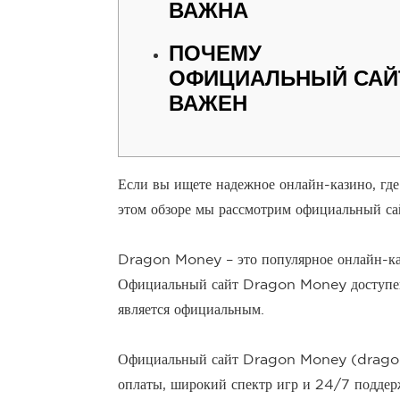
ВАЖНА
ПОЧЕМУ
ОФИЦИАЛЬНЫЙ САЙ
ВАЖЕН
Если вы ищете надежное онлайн-казино, гд
этом обзоре мы рассмотрим официальный с
Dragon Money – это популярное онлайн-кази
Официальный сайт Dragon Money доступен на
является официальным.
Официальный сайт Dragon Money (dragonm
оплаты, широкий спектр игр и 24/7 поддер