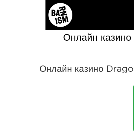
Skip
to
main
content
Онлайн казино
Онлайн казино Drago