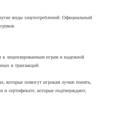
другие виды злоупотреблений. Официальный
гроков.
п к лицензированным играм и надежной
нных и транзакций.
х, которые помогут игрокам лучше понять,
и и сертификате, которые подтверждают,