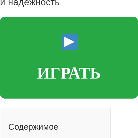
и надежность
ИГРАТЬ
Содержимое