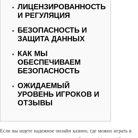
ЛИЦЕНЗИРОВАННОСТЬ
И РЕГУЛЯЦИЯ
БЕЗОПАСНОСТЬ И
ЗАЩИТА ДАННЫХ
КАК МЫ
ОБЕСПЕЧИВАЕМ
БЕЗОПАСНОСТЬ
ОЖИДАЕМЫЙ
УРОВЕНЬ ИГРОКОВ И
ОТЗЫВЫ
Если вы ищете надежное онлайн казино, где можно играть в