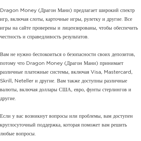
Dragon Money (Драгон Мани) предлагает широкий спектр
игр, включая слоты, карточные игры, рулетку и другие. Все
игры на сайте проверены и лицензированы, чтобы обеспечить
честность и справедливость результатов.
Вам не нужно беспокоиться о безопасности своих депозитов,
потому что Dragon Money (Драгон Мани) принимает
различные платежные системы, включая Visa, Mastercard,
Skrill, Neteller и другие. Вам также доступны различные
валюты, включая доллары США, евро, фунты стерлингов и
другие.
Если у вас возникнут вопросы или проблемы, вам доступен
круглосуточный поддержка, которая поможет вам решить
любые вопросы.